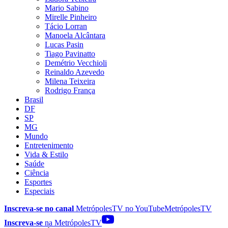
Mario Sabino
Mirelle Pinheiro
Tácio Lorran
Manoela Alcântara
Lucas Pasin
Tiago Pavinatto
Demétrio Vecchioli
Reinaldo Azevedo
Milena Teixeira
Rodrigo França
Brasil
DF
SP
MG
Mundo
Entretenimento
Vida & Estilo
Saúde
Ciência
Esportes
Especiais
Inscreva-se no canal
MetrópolesTV no
YouTube
MetrópolesTV
Inscreva-se
na MetrópolesTV