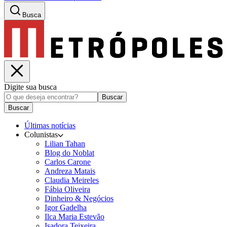
Busca
Digite sua busca
Buscar
Buscar
Últimas notícias
Colunistas
Lilian Tahan
Blog do Noblat
Carlos Carone
Andreza Matais
Claudia Meireles
Fábia Oliveira
Dinheiro & Negócios
Igor Gadelha
Ilca Maria Estevão
Isadora Teixeira