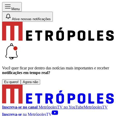
Menu
Ative nossas notificações
Você quer ficar por dentro das notícias mais importantes e receber
notificações em tempo real?
Eu quero!
Agora não
Inscreva-se no canal
MetrópolesTV no
YouTube
MetrópolesTV
Inscreva-se
na MetrópolesTV