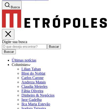
Busca
Digite sua busca
Buscar
Buscar
Últimas notícias
Colunistas
Lilian Tahan
Blog do Noblat
Carlos Carone
Andreza Matais
Claudia Meireles
Fábia Oliveira
Dinheiro & Negócios
Igor Gadelha
Ilca Maria Estevão
Isadora Teixeira