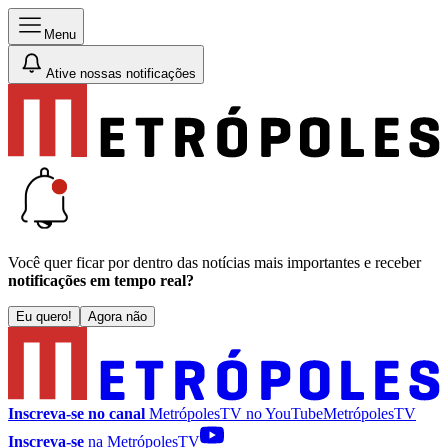
Menu
Ative nossas notificações
Você quer ficar por dentro das notícias mais importantes e receber
notificações em tempo real?
Eu quero!
Agora não
Inscreva-se no canal
MetrópolesTV no
YouTube
MetrópolesTV
Inscreva-se
na MetrópolesTV