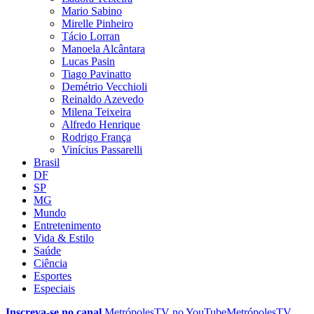
Mario Sabino
Mirelle Pinheiro
Tácio Lorran
Manoela Alcântara
Lucas Pasin
Tiago Pavinatto
Demétrio Vecchioli
Reinaldo Azevedo
Milena Teixeira
Alfredo Henrique
Rodrigo França
Vinícius Passarelli
Brasil
DF
SP
MG
Mundo
Entretenimento
Vida & Estilo
Saúde
Ciência
Esportes
Especiais
Inscreva-se no canal
MetrópolesTV no
YouTube
MetrópolesTV