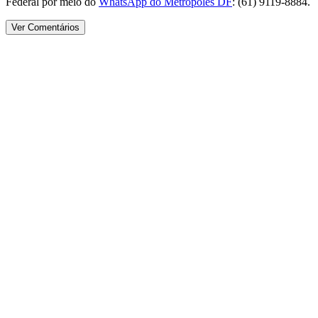
Federal por meio do
WhatsApp do Metrópoles DF
: (61) 9119-8884.
Ver Comentários