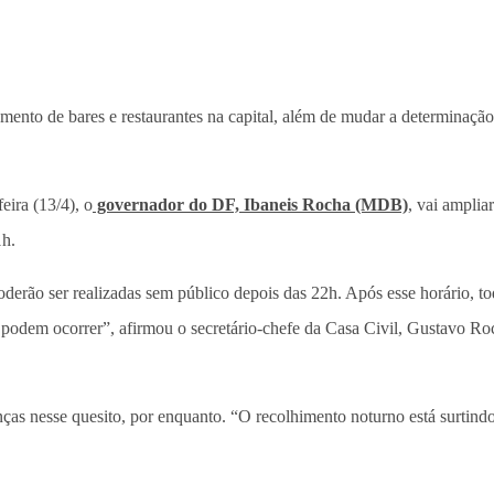
namento de bares e restaurantes na capital, além de mudar a determinaçã
eira (13/4), o
governador do DF, Ibaneis Rocha (MDB)
, vai amplia
1h.
oderão ser realizadas sem público depois das 22h. Após esse horário, to
odem ocorrer”, afirmou o secretário-chefe da Casa Civil, Gustavo Rocha
s nesse quesito, por enquanto. “O recolhimento noturno está surtindo e