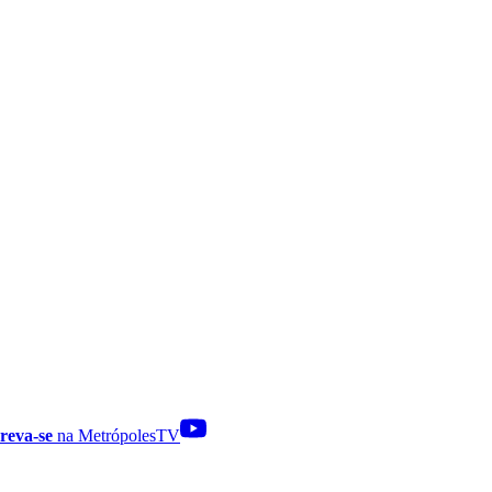
reva-se
na MetrópolesTV