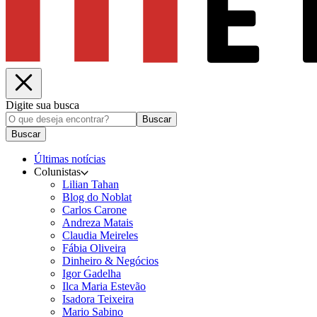
Digite sua busca
Buscar
Buscar
Últimas notícias
Colunistas
Lilian Tahan
Blog do Noblat
Carlos Carone
Andreza Matais
Claudia Meireles
Fábia Oliveira
Dinheiro & Negócios
Igor Gadelha
Ilca Maria Estevão
Isadora Teixeira
Mario Sabino