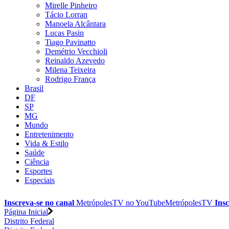
Mirelle Pinheiro
Tácio Lorran
Manoela Alcântara
Lucas Pasin
Tiago Pavinatto
Demétrio Vecchioli
Reinaldo Azevedo
Milena Teixeira
Rodrigo França
Brasil
DF
SP
MG
Mundo
Entretenimento
Vida & Estilo
Saúde
Ciência
Esportes
Especiais
Inscreva-se no canal
MetrópolesTV no
YouTube
MetrópolesTV
Insc
Página Inicial
Distrito Federal