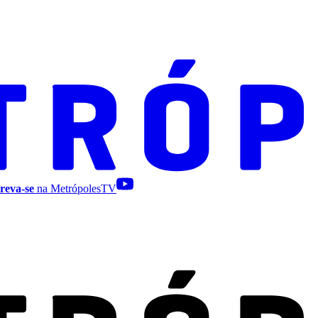
reva-se
na MetrópolesTV