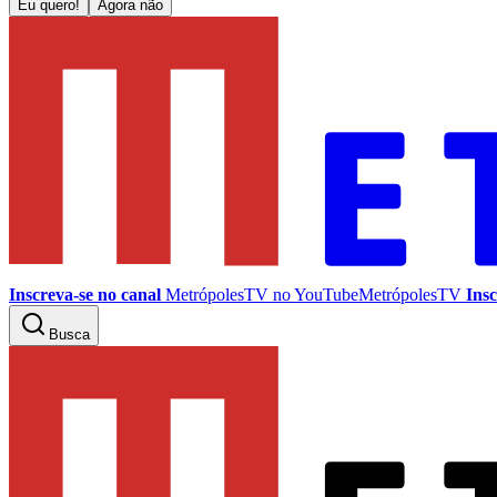
Eu quero!
Agora não
Inscreva-se no canal
MetrópolesTV no
YouTube
MetrópolesTV
Insc
Busca