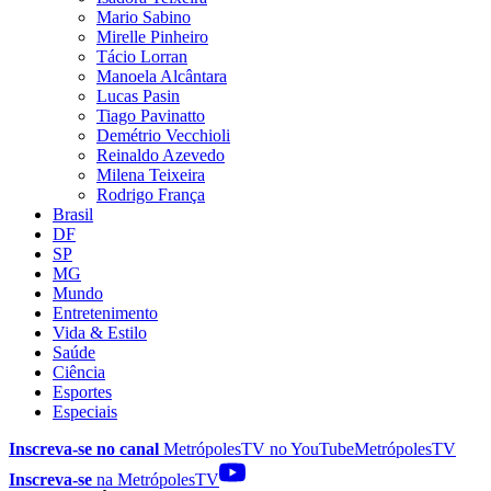
Mario Sabino
Mirelle Pinheiro
Tácio Lorran
Manoela Alcântara
Lucas Pasin
Tiago Pavinatto
Demétrio Vecchioli
Reinaldo Azevedo
Milena Teixeira
Rodrigo França
Brasil
DF
SP
MG
Mundo
Entretenimento
Vida & Estilo
Saúde
Ciência
Esportes
Especiais
Inscreva-se no canal
MetrópolesTV no
YouTube
MetrópolesTV
Inscreva-se
na MetrópolesTV