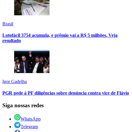
Brasil
Lotofácil 3754 acumula, e prêmio vai a R$ 5 milhões. Veja
resultado
Igor Gadelha
PGR pede à PF diligências sobre denúncia contra vice de Flávio
Siga nossas redes
WhatsApp
Telegram