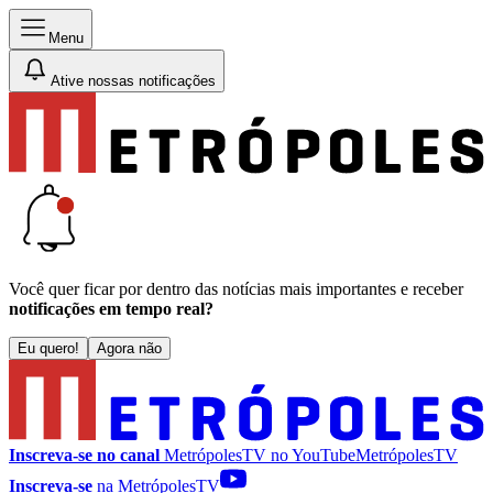
Menu
Ative nossas notificações
Você quer ficar por dentro das notícias mais importantes e receber
notificações em tempo real?
Eu quero!
Agora não
Inscreva-se no canal
MetrópolesTV no
YouTube
MetrópolesTV
Inscreva-se
na MetrópolesTV