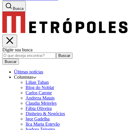
Busca
Digite sua busca
Buscar
Buscar
Últimas notícias
Colunistas
Lilian Tahan
Blog do Noblat
Carlos Carone
Andreza Matais
Claudia Meireles
Fábia Oliveira
Dinheiro & Negócios
Igor Gadelha
Ilca Maria Estevão
Isadora Teixeira