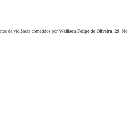
 atos de violência cometidos por
Wallison Felipe de Oliveira, 29
. No