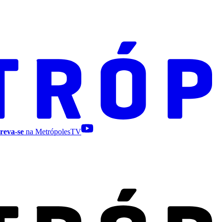
reva-se
na MetrópolesTV