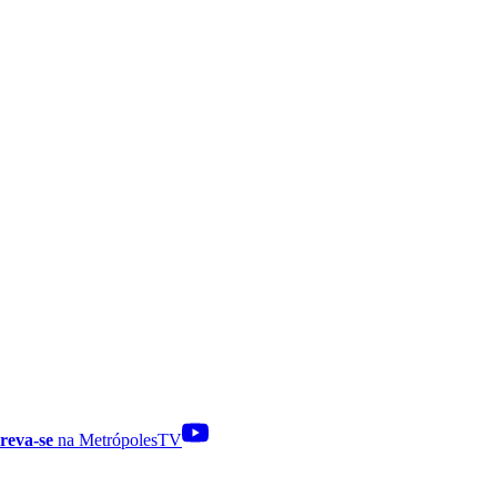
reva-se
na MetrópolesTV