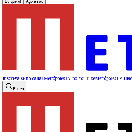
Eu quero!
Agora não
Inscreva-se no canal
MetrópolesTV no
YouTube
MetrópolesTV
Insc
Busca