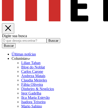
Digite sua busca
Buscar
Buscar
Últimas notícias
Colunistas
Lilian Tahan
Blog do Noblat
Carlos Carone
Andreza Matais
Claudia Meireles
Fábia Oliveira
Dinheiro & Negócios
Igor Gadelha
Ilca Maria Estevão
Isadora Teixeira
Mario Sabino