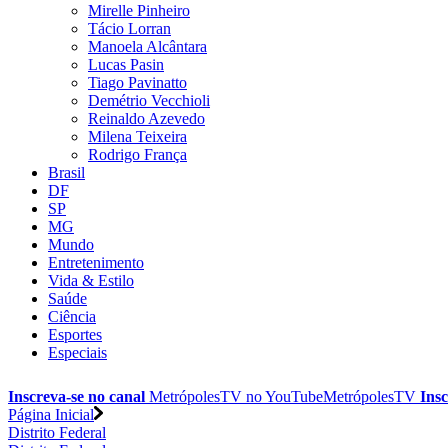
Mirelle Pinheiro
Tácio Lorran
Manoela Alcântara
Lucas Pasin
Tiago Pavinatto
Demétrio Vecchioli
Reinaldo Azevedo
Milena Teixeira
Rodrigo França
Brasil
DF
SP
MG
Mundo
Entretenimento
Vida & Estilo
Saúde
Ciência
Esportes
Especiais
Inscreva-se no canal
MetrópolesTV no
YouTube
MetrópolesTV
Insc
Página Inicial
Distrito Federal