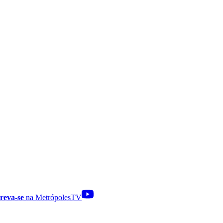
reva-se
na MetrópolesTV