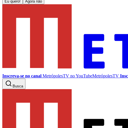
Eu quero!
Agora não
Inscreva-se no canal
MetrópolesTV no
YouTube
MetrópolesTV
Insc
Busca