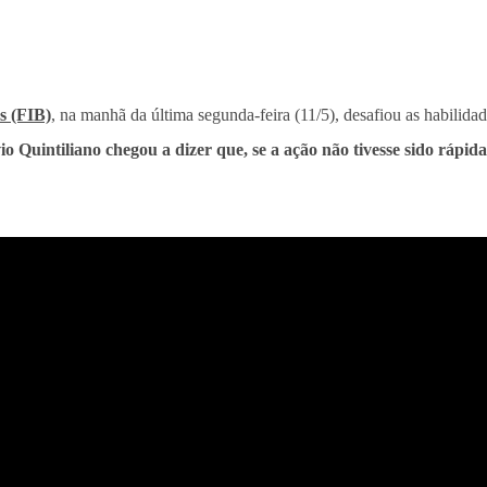
s (FIB)
, na manhã da última segunda-feira (11/5), desafiou as habilida
o Quintiliano chegou a dizer que, se a ação não tivesse sido rápida,