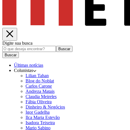
Digite sua busca
Buscar
Buscar
Últimas notícias
Colunistas
Lilian Tahan
Blog do Noblat
Carlos Carone
Andreza Matais
Claudia Meireles
Fábia Oliveira
Dinheiro & Negócios
Igor Gadelha
Ilca Maria Estevão
Isadora Teixeira
Mario Sabino