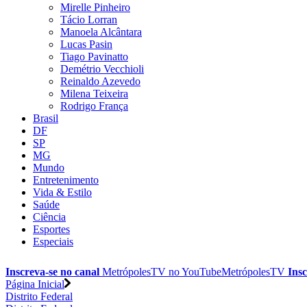
Mirelle Pinheiro
Tácio Lorran
Manoela Alcântara
Lucas Pasin
Tiago Pavinatto
Demétrio Vecchioli
Reinaldo Azevedo
Milena Teixeira
Rodrigo França
Brasil
DF
SP
MG
Mundo
Entretenimento
Vida & Estilo
Saúde
Ciência
Esportes
Especiais
Inscreva-se no canal
MetrópolesTV no
YouTube
MetrópolesTV
Insc
Página Inicial
Distrito Federal