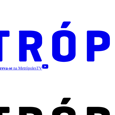
reva-se
na MetrópolesTV