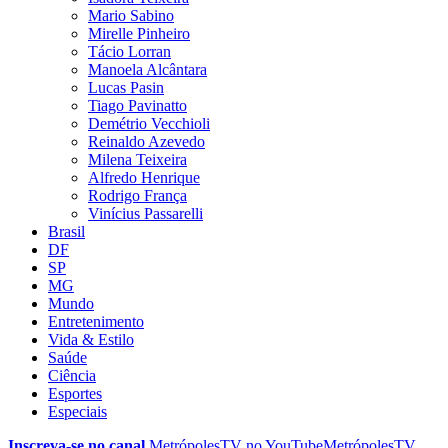
Mario Sabino
Mirelle Pinheiro
Tácio Lorran
Manoela Alcântara
Lucas Pasin
Tiago Pavinatto
Demétrio Vecchioli
Reinaldo Azevedo
Milena Teixeira
Alfredo Henrique
Rodrigo França
Vinícius Passarelli
Brasil
DF
SP
MG
Mundo
Entretenimento
Vida & Estilo
Saúde
Ciência
Esportes
Especiais
Inscreva-se no canal
MetrópolesTV no
YouTube
MetrópolesTV