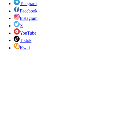
Telegram
Facebook
Instagram
X
YouTube
Tiktok
Kwai