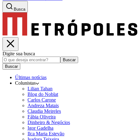
Busca
Digite sua busca
Buscar
Buscar
Últimas notícias
Colunistas
Lilian Tahan
Blog do Noblat
Carlos Carone
Andreza Matais
Claudia Meireles
Fábia Oliveira
Dinheiro & Negócios
Igor Gadelha
Ilca Maria Estevão
Isadora Teixeira