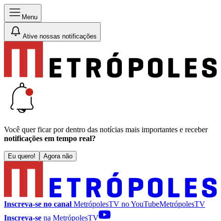
Menu
Ative nossas notificações
Você quer ficar por dentro das notícias mais importantes e receber
notificações em tempo real?
Eu quero!
Agora não
Inscreva-se no canal
MetrópolesTV no
YouTube
MetrópolesTV
Inscreva-se
na MetrópolesTV