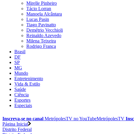
Mirelle Pinheiro
Tácio Lorran
Manoela Alcântara
Lucas Pasin
Tiago Pavinatto
Demétrio Vecchioli
Reinaldo Azevedo
Milena Teixeira
Rodrigo França
Brasil
DF
SP
MG
Mundo
Entretenimento
Vida & Estilo
Saúde
Ciência
Esportes
Especiais
Inscreva-se no canal
MetrópolesTV no
YouTube
MetrópolesTV
Insc
Página Inicial
Distrito Federal