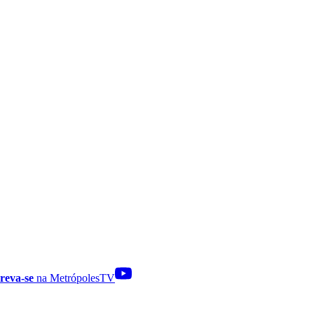
reva-se
na MetrópolesTV