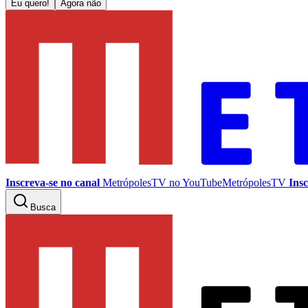
Eu quero!
Agora não
Inscreva-se no canal
MetrópolesTV no
YouTube
MetrópolesTV
Insc
Busca