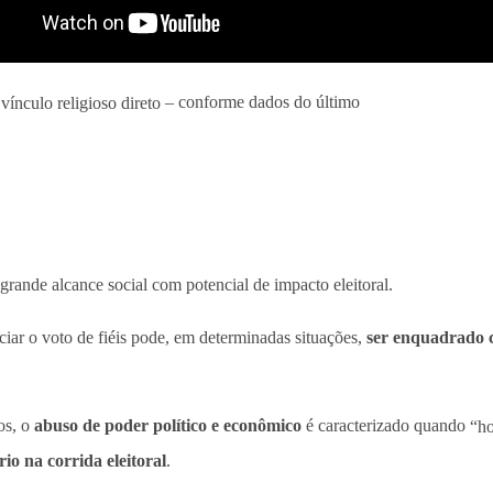
ínculo religioso direto
– conforme dados do último
rande alcance social com potencial de impacto eleitoral.
nciar o voto de fiéis pode, em determinadas situações,
ser enquadrado c
os, o
abuso de poder político e econômico
é caracterizado quando
“ho
io na corrida eleitoral
.