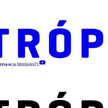
reva-se
na MetrópolesTV