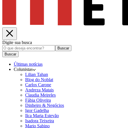
Digite sua busca
Buscar
Buscar
Últimas notícias
Colunistas
Lilian Tahan
Blog do Noblat
Carlos Carone
Andreza Matais
Claudia Meireles
Fábia Oliveira
Dinheiro & Negócios
Igor Gadelha
Ilca Maria Estevão
Isadora Teixeira
Mario Sabino