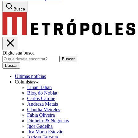
Busca
Digite sua busca
Buscar
Buscar
Últimas notícias
Colunistas
Lilian Tahan
Blog do Noblat
Carlos Carone
Andreza Matais
Claudia Meireles
Fábia Oliveira
Dinheiro & Negócios
Igor Gadelha
Ilca Maria Estevão
Isadora Teixeira