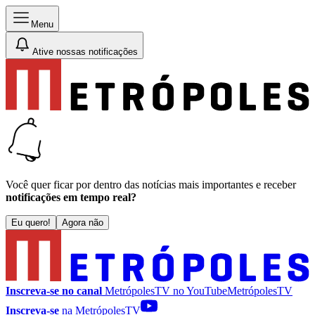
Menu
Ative nossas notificações
Você quer ficar por dentro das notícias mais importantes e receber
notificações em tempo real?
Eu quero!
Agora não
Inscreva-se no canal
MetrópolesTV no
YouTube
MetrópolesTV
Inscreva-se
na MetrópolesTV