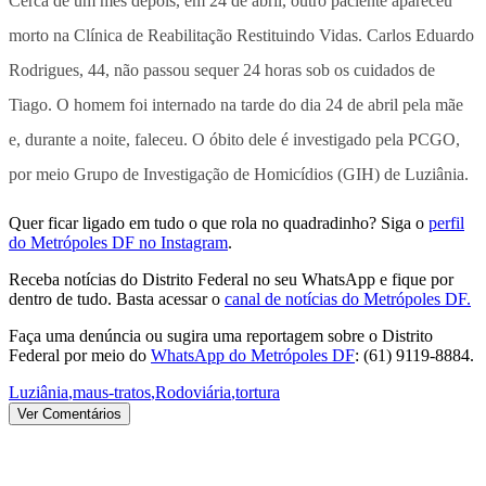
Cerca de um mês depois, em 24 de abril, outro paciente apareceu
morto na Clínica de Reabilitação Restituindo Vidas. Carlos Eduardo
Rodrigues, 44, não passou sequer 24 horas sob os cuidados de
Tiago. O homem foi internado na tarde do dia 24 de abril pela mãe
e, durante a noite, faleceu. O óbito dele é investigado pela PCGO,
por meio Grupo de Investigação de Homicídios (GIH) de Luziânia.
Quer ficar ligado em tudo o que rola no quadradinho? Siga o
perfil
do Metrópoles DF no Instagram
.
Receba notícias do Distrito Federal no seu WhatsApp e fique por
dentro de tudo. Basta acessar o
canal de notícias do Metrópoles DF.
Faça uma denúncia ou sugira uma reportagem sobre o Distrito
Federal por meio do
WhatsApp do Metrópoles DF
: (61) 9119-8884.
Luziânia
,
maus-tratos
,
Rodoviária
,
tortura
Ver Comentários