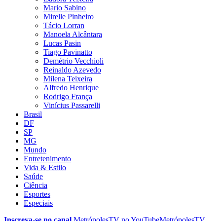
Mario Sabino
Mirelle Pinheiro
Tácio Lorran
Manoela Alcântara
Lucas Pasin
Tiago Pavinatto
Demétrio Vecchioli
Reinaldo Azevedo
Milena Teixeira
Alfredo Henrique
Rodrigo França
Vinícius Passarelli
Brasil
DF
SP
MG
Mundo
Entretenimento
Vida & Estilo
Saúde
Ciência
Esportes
Especiais
Inscreva-se no canal
MetrópolesTV no
YouTube
MetrópolesTV