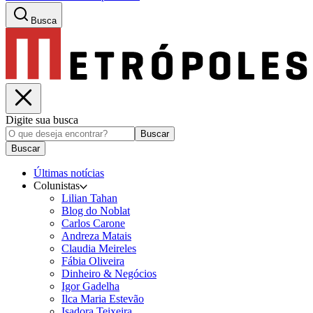
Busca
Digite sua busca
Buscar
Buscar
Últimas notícias
Colunistas
Lilian Tahan
Blog do Noblat
Carlos Carone
Andreza Matais
Claudia Meireles
Fábia Oliveira
Dinheiro & Negócios
Igor Gadelha
Ilca Maria Estevão
Isadora Teixeira