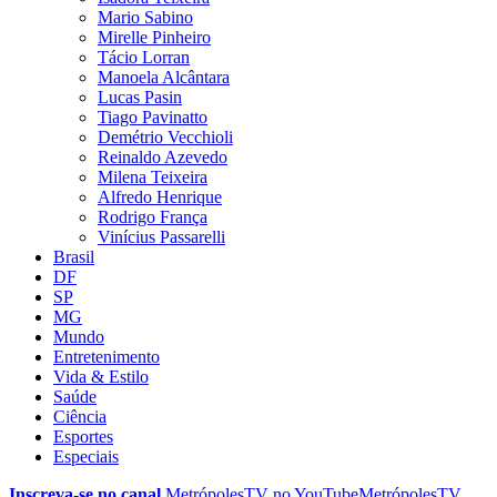
Mario Sabino
Mirelle Pinheiro
Tácio Lorran
Manoela Alcântara
Lucas Pasin
Tiago Pavinatto
Demétrio Vecchioli
Reinaldo Azevedo
Milena Teixeira
Alfredo Henrique
Rodrigo França
Vinícius Passarelli
Brasil
DF
SP
MG
Mundo
Entretenimento
Vida & Estilo
Saúde
Ciência
Esportes
Especiais
Inscreva-se no canal
MetrópolesTV no
YouTube
MetrópolesTV