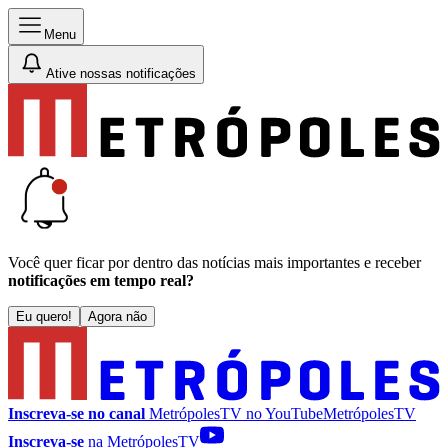
Menu
Ative nossas notificações
Você quer ficar por dentro das notícias mais importantes e receber
notificações em tempo real?
Eu quero!
Agora não
Inscreva-se no canal
MetrópolesTV no
YouTube
MetrópolesTV
Inscreva-se
na MetrópolesTV