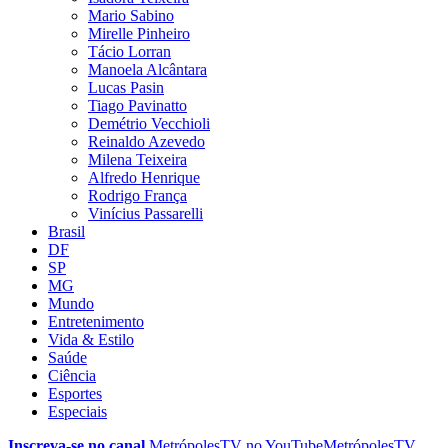
Mario Sabino
Mirelle Pinheiro
Tácio Lorran
Manoela Alcântara
Lucas Pasin
Tiago Pavinatto
Demétrio Vecchioli
Reinaldo Azevedo
Milena Teixeira
Alfredo Henrique
Rodrigo França
Vinícius Passarelli
Brasil
DF
SP
MG
Mundo
Entretenimento
Vida & Estilo
Saúde
Ciência
Esportes
Especiais
Inscreva-se no canal
MetrópolesTV no
YouTube
MetrópolesTV