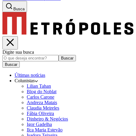
Busca
Digite sua busca
Buscar
Buscar
Últimas notícias
Colunistas
Lilian Tahan
Blog do Noblat
Carlos Carone
Andreza Matais
Claudia Meireles
Fábia Oliveira
Dinheiro & Negócios
Igor Gadelha
Ilca Maria Estevão
Isadora Teixeira