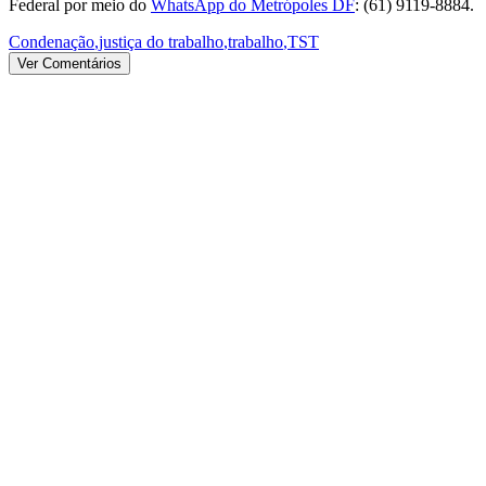
Federal por meio do
WhatsApp do Metrópoles DF
: (61) 9119-8884.
Condenação
,
justiça do trabalho
,
trabalho
,
TST
Ver Comentários