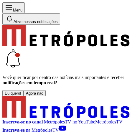
Menu
Ative nossas notificações
Você quer ficar por dentro das notícias mais importantes e receber
notificações em tempo real?
Eu quero!
Agora não
Inscreva-se no canal
MetrópolesTV no
YouTube
MetrópolesTV
Inscreva-se
na MetrópolesTV