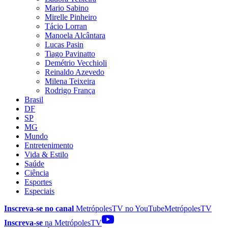
Mario Sabino
Mirelle Pinheiro
Tácio Lorran
Manoela Alcântara
Lucas Pasin
Tiago Pavinatto
Demétrio Vecchioli
Reinaldo Azevedo
Milena Teixeira
Rodrigo França
Brasil
DF
SP
MG
Mundo
Entretenimento
Vida & Estilo
Saúde
Ciência
Esportes
Especiais
Inscreva-se no canal
MetrópolesTV no
YouTube
MetrópolesTV
Inscreva-se
na MetrópolesTV