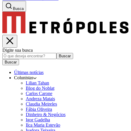
Busca
Digite sua busca
Buscar
Buscar
Últimas notícias
Colunistas
Lilian Tahan
Blog do Noblat
Carlos Carone
Andreza Matais
Claudia Meireles
Fábia Oliveira
Dinheiro & Negócios
Igor Gadelha
Ilca Maria Estevão
Isadora Teixeira