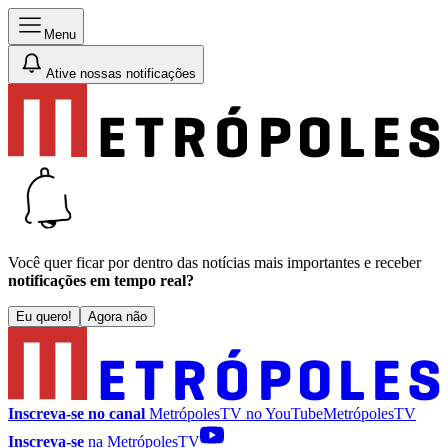
Menu
Ative nossas notificações
Você quer ficar por dentro das notícias mais importantes e receber
notificações em tempo real?
Eu quero!
Agora não
Inscreva-se no canal
MetrópolesTV no
YouTube
MetrópolesTV
Inscreva-se
na MetrópolesTV