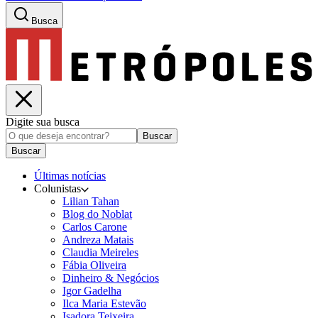
Busca
Digite sua busca
Buscar
Buscar
Últimas notícias
Colunistas
Lilian Tahan
Blog do Noblat
Carlos Carone
Andreza Matais
Claudia Meireles
Fábia Oliveira
Dinheiro & Negócios
Igor Gadelha
Ilca Maria Estevão
Isadora Teixeira