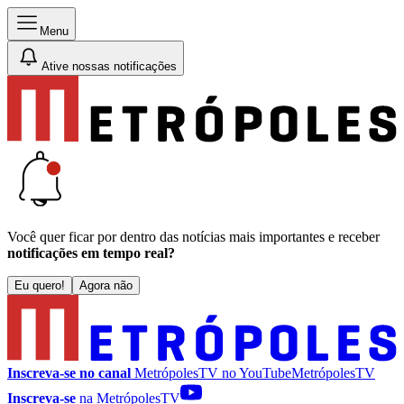
Menu
Ative nossas notificações
Você quer ficar por dentro das notícias mais importantes e receber
notificações em tempo real?
Eu quero!
Agora não
Inscreva-se no canal
MetrópolesTV no
YouTube
MetrópolesTV
Inscreva-se
na MetrópolesTV