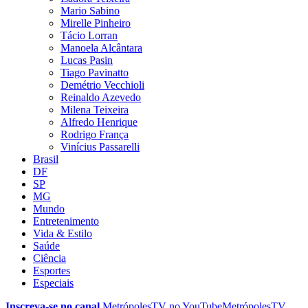
Mario Sabino
Mirelle Pinheiro
Tácio Lorran
Manoela Alcântara
Lucas Pasin
Tiago Pavinatto
Demétrio Vecchioli
Reinaldo Azevedo
Milena Teixeira
Alfredo Henrique
Rodrigo França
Vinícius Passarelli
Brasil
DF
SP
MG
Mundo
Entretenimento
Vida & Estilo
Saúde
Ciência
Esportes
Especiais
Inscreva-se no canal
MetrópolesTV no
YouTube
MetrópolesTV