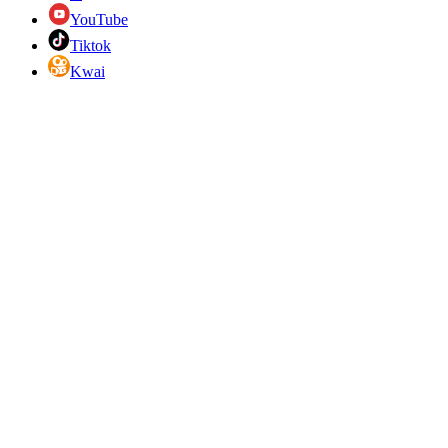
YouTube
Tiktok
Kwai