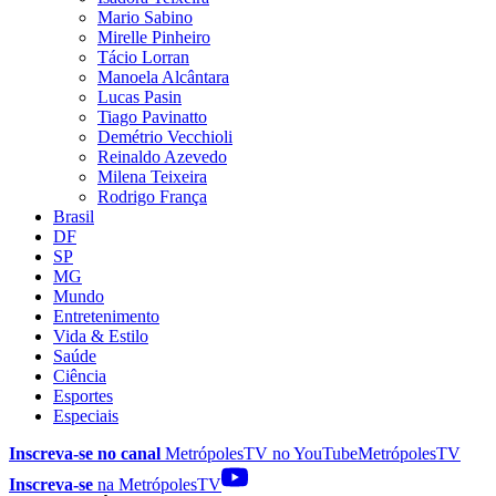
Mario Sabino
Mirelle Pinheiro
Tácio Lorran
Manoela Alcântara
Lucas Pasin
Tiago Pavinatto
Demétrio Vecchioli
Reinaldo Azevedo
Milena Teixeira
Rodrigo França
Brasil
DF
SP
MG
Mundo
Entretenimento
Vida & Estilo
Saúde
Ciência
Esportes
Especiais
Inscreva-se no canal
MetrópolesTV no
YouTube
MetrópolesTV
Inscreva-se
na MetrópolesTV