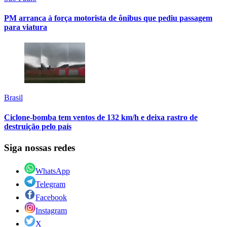
PM arranca à força motorista de ônibus que pediu passagem
para viatura
Brasil
Ciclone-bomba tem ventos de 132 km/h e deixa rastro de
destruição pelo país
Siga nossas redes
WhatsApp
Telegram
Facebook
Instagram
X