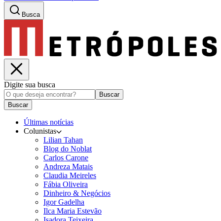
Busca
Digite sua busca
Buscar
Buscar
Últimas notícias
Colunistas
Lilian Tahan
Blog do Noblat
Carlos Carone
Andreza Matais
Claudia Meireles
Fábia Oliveira
Dinheiro & Negócios
Igor Gadelha
Ilca Maria Estevão
Isadora Teixeira