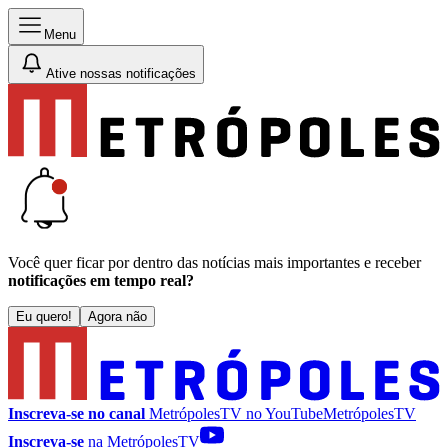
Menu
Ative nossas notificações
Você quer ficar por dentro das notícias mais importantes e receber
notificações em tempo real?
Eu quero!
Agora não
Inscreva-se no canal
MetrópolesTV no
YouTube
MetrópolesTV
Inscreva-se
na MetrópolesTV