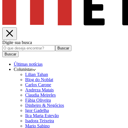
Digite sua busca
Buscar
Buscar
Últimas notícias
Colunistas
Lilian Tahan
Blog do Noblat
Carlos Carone
Andreza Matais
Claudia Meireles
Fábia Oliveira
Dinheiro & Negócios
Igor Gadelha
Ilca Maria Estevão
Isadora Teixeira
Mario Sabino