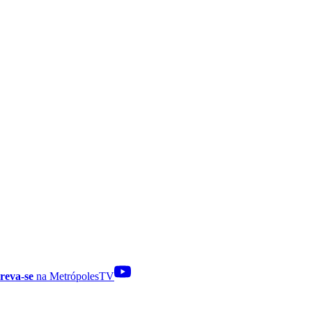
reva-se
na MetrópolesTV