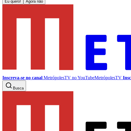
Eu quero!
Agora não
Inscreva-se no canal
MetrópolesTV no
YouTube
MetrópolesTV
Insc
Busca