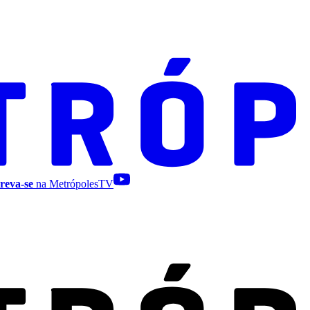
reva-se
na MetrópolesTV