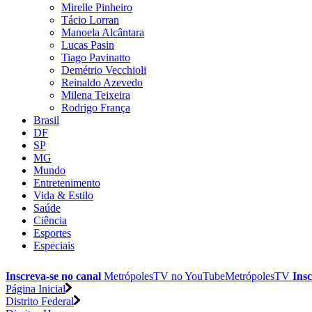
Mirelle Pinheiro
Tácio Lorran
Manoela Alcântara
Lucas Pasin
Tiago Pavinatto
Demétrio Vecchioli
Reinaldo Azevedo
Milena Teixeira
Rodrigo França
Brasil
DF
SP
MG
Mundo
Entretenimento
Vida & Estilo
Saúde
Ciência
Esportes
Especiais
Inscreva-se no canal
MetrópolesTV no
YouTube
MetrópolesTV
Insc
Página Inicial
Distrito Federal