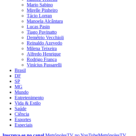
Mario Sabino
Mirelle Pinheiro
Tácio Lorran
Manoela Alcântara
Lucas Pasin
Tiago Pavinatto
Demétrio Vecchioli
Reinaldo Azevedo
Milena Teixeira
Alfredo Henrique
Rodrigo França
Vinícius Passarelli
Brasil
DF
SP
MG
Mundo
Entretenimento
Vida & Estilo
Saúde
Ciência
Esportes
Especiais
Inscreva-se no canal
MetrópolesTV no
YouTube
MetrópolesTV