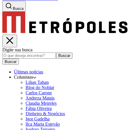
Busca
Digite sua busca
Buscar
Buscar
Últimas notícias
Colunistas
Lilian Tahan
Blog do Noblat
Carlos Carone
Andreza Matais
Claudia Meireles
Fábia Oliveira
Dinheiro & Negócios
Igor Gadelha
Ilca Maria Estevão
Isadora Teixeira