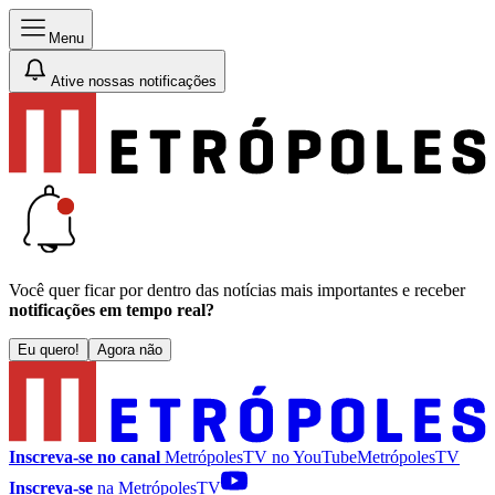
Menu
Ative nossas notificações
Você quer ficar por dentro das notícias mais importantes e receber
notificações em tempo real?
Eu quero!
Agora não
Inscreva-se no canal
MetrópolesTV no
YouTube
MetrópolesTV
Inscreva-se
na MetrópolesTV