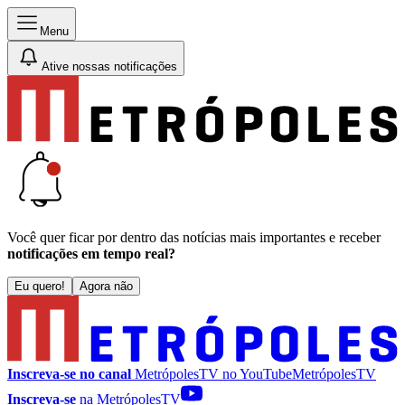
Menu
Ative nossas notificações
Você quer ficar por dentro das notícias mais importantes e receber
notificações em tempo real?
Eu quero!
Agora não
Inscreva-se no canal
MetrópolesTV no
YouTube
MetrópolesTV
Inscreva-se
na MetrópolesTV