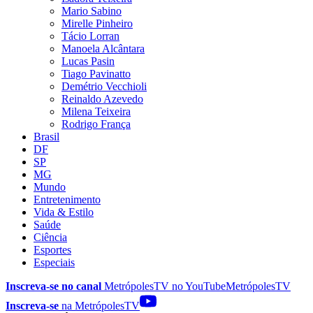
Mario Sabino
Mirelle Pinheiro
Tácio Lorran
Manoela Alcântara
Lucas Pasin
Tiago Pavinatto
Demétrio Vecchioli
Reinaldo Azevedo
Milena Teixeira
Rodrigo França
Brasil
DF
SP
MG
Mundo
Entretenimento
Vida & Estilo
Saúde
Ciência
Esportes
Especiais
Inscreva-se no canal
MetrópolesTV no
YouTube
MetrópolesTV
Inscreva-se
na MetrópolesTV