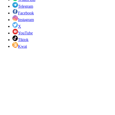
Telegram
Facebook
Instagram
X
YouTube
Tiktok
Kwai