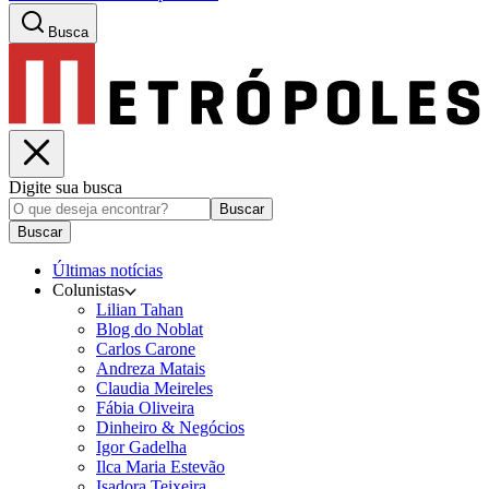
Busca
Digite sua busca
Buscar
Buscar
Últimas notícias
Colunistas
Lilian Tahan
Blog do Noblat
Carlos Carone
Andreza Matais
Claudia Meireles
Fábia Oliveira
Dinheiro & Negócios
Igor Gadelha
Ilca Maria Estevão
Isadora Teixeira