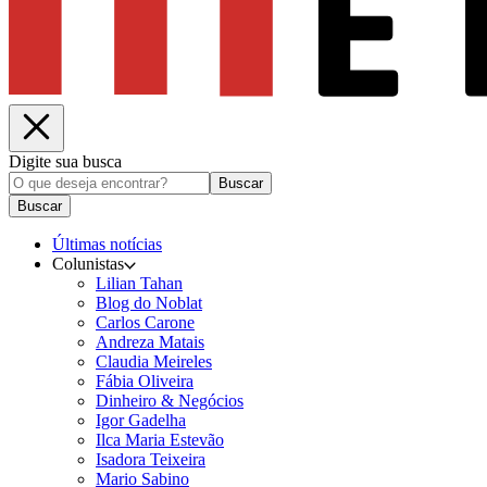
Digite sua busca
Buscar
Buscar
Últimas notícias
Colunistas
Lilian Tahan
Blog do Noblat
Carlos Carone
Andreza Matais
Claudia Meireles
Fábia Oliveira
Dinheiro & Negócios
Igor Gadelha
Ilca Maria Estevão
Isadora Teixeira
Mario Sabino