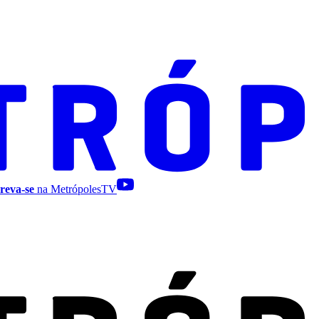
reva-se
na MetrópolesTV