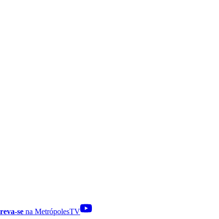
reva-se
na MetrópolesTV