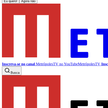
Eu quero!
Agora não
Inscreva-se no canal
MetrópolesTV no
YouTube
MetrópolesTV
Insc
Busca