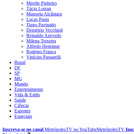
Mirelle Pinheiro
Tácio Lorran
Manoela Alcântara
Lucas Pasin
Tiago Pavinatto
Demétrio Vecchioli
Reinaldo Azevedo
Milena Teixeira
Alfredo Henrique
Rodrigo França
Vinícius Passarelli
Brasil
DF
SP
MG
Mundo
Entretenimento
Vida & Estilo
Saúde
Ciência
Esportes
Especiais
Inscreva-se no canal
MetrópolesTV no
YouTube
MetrópolesTV
Insc