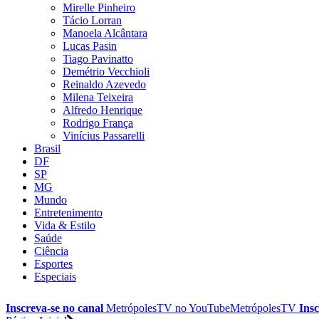
Mirelle Pinheiro
Tácio Lorran
Manoela Alcântara
Lucas Pasin
Tiago Pavinatto
Demétrio Vecchioli
Reinaldo Azevedo
Milena Teixeira
Alfredo Henrique
Rodrigo França
Vinícius Passarelli
Brasil
DF
SP
MG
Mundo
Entretenimento
Vida & Estilo
Saúde
Ciência
Esportes
Especiais
Inscreva-se no canal
MetrópolesTV no
YouTube
MetrópolesTV
Insc