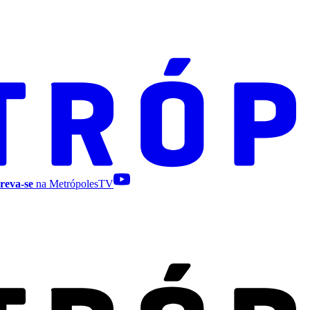
reva-se
na MetrópolesTV