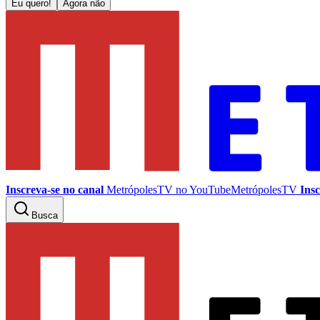
Eu quero!
Agora não
Inscreva-se no canal
MetrópolesTV no
YouTube
MetrópolesTV
Insc
Busca