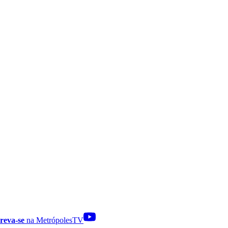
reva-se
na MetrópolesTV