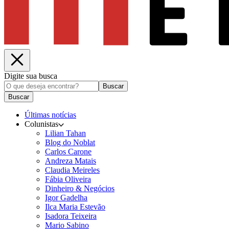
Digite sua busca
Buscar
Buscar
Últimas notícias
Colunistas
Lilian Tahan
Blog do Noblat
Carlos Carone
Andreza Matais
Claudia Meireles
Fábia Oliveira
Dinheiro & Negócios
Igor Gadelha
Ilca Maria Estevão
Isadora Teixeira
Mario Sabino