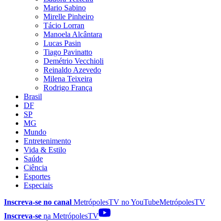
Mario Sabino
Mirelle Pinheiro
Tácio Lorran
Manoela Alcântara
Lucas Pasin
Tiago Pavinatto
Demétrio Vecchioli
Reinaldo Azevedo
Milena Teixeira
Rodrigo França
Brasil
DF
SP
MG
Mundo
Entretenimento
Vida & Estilo
Saúde
Ciência
Esportes
Especiais
Inscreva-se no canal
MetrópolesTV no
YouTube
MetrópolesTV
Inscreva-se
na MetrópolesTV