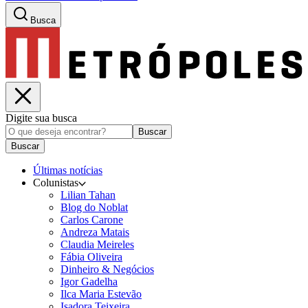
Busca
Digite sua busca
Buscar
Buscar
Últimas notícias
Colunistas
Lilian Tahan
Blog do Noblat
Carlos Carone
Andreza Matais
Claudia Meireles
Fábia Oliveira
Dinheiro & Negócios
Igor Gadelha
Ilca Maria Estevão
Isadora Teixeira