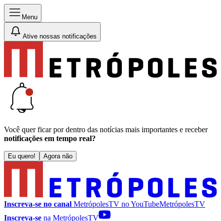
Menu
Ative nossas notificações
Você quer ficar por dentro das notícias mais importantes e receber
notificações em tempo real?
Eu quero!
Agora não
Inscreva-se no canal
MetrópolesTV no
YouTube
MetrópolesTV
Inscreva-se
na MetrópolesTV