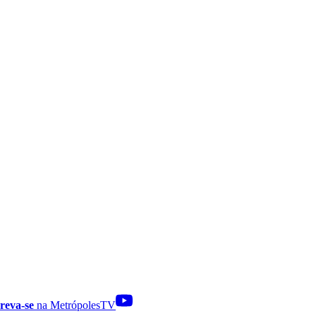
reva-se
na MetrópolesTV