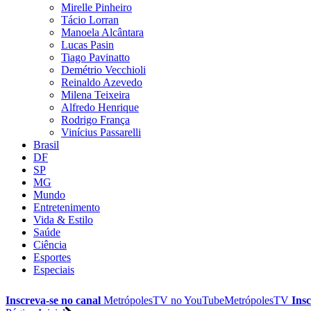
Mirelle Pinheiro
Tácio Lorran
Manoela Alcântara
Lucas Pasin
Tiago Pavinatto
Demétrio Vecchioli
Reinaldo Azevedo
Milena Teixeira
Alfredo Henrique
Rodrigo França
Vinícius Passarelli
Brasil
DF
SP
MG
Mundo
Entretenimento
Vida & Estilo
Saúde
Ciência
Esportes
Especiais
Inscreva-se no canal
MetrópolesTV no
YouTube
MetrópolesTV
Insc