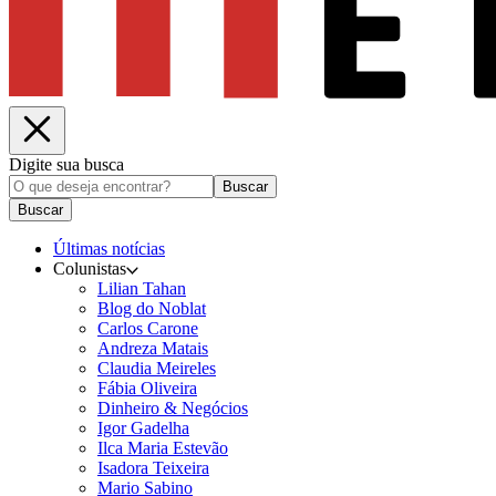
Digite sua busca
Buscar
Buscar
Últimas notícias
Colunistas
Lilian Tahan
Blog do Noblat
Carlos Carone
Andreza Matais
Claudia Meireles
Fábia Oliveira
Dinheiro & Negócios
Igor Gadelha
Ilca Maria Estevão
Isadora Teixeira
Mario Sabino