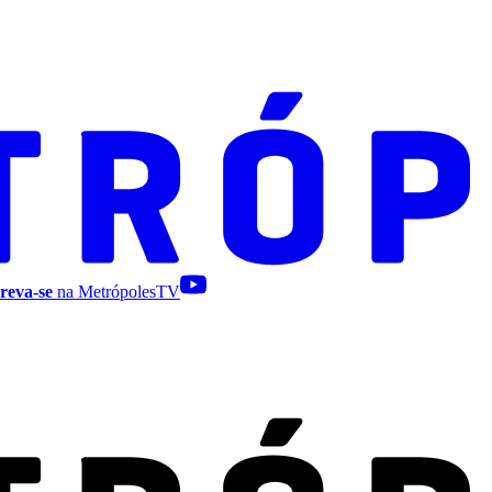
reva-se
na MetrópolesTV