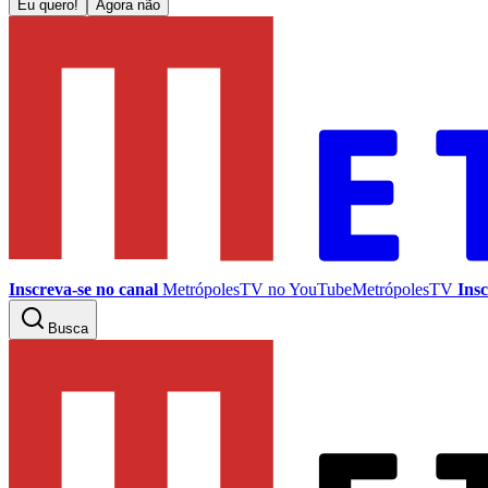
Eu quero!
Agora não
Inscreva-se no canal
MetrópolesTV no
YouTube
MetrópolesTV
Insc
Busca