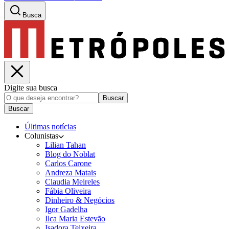
Busca
Digite sua busca
Buscar
Buscar
Últimas notícias
Colunistas
Lilian Tahan
Blog do Noblat
Carlos Carone
Andreza Matais
Claudia Meireles
Fábia Oliveira
Dinheiro & Negócios
Igor Gadelha
Ilca Maria Estevão
Isadora Teixeira