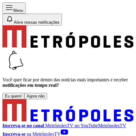
Menu
Ative nossas notificações
Você quer ficar por dentro das notícias mais importantes e receber
notificações em tempo real?
Eu quero!
Agora não
Inscreva-se no canal
MetrópolesTV no
YouTube
MetrópolesTV
Inscreva-se
na MetrópolesTV