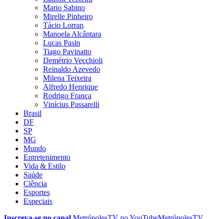
Mario Sabino
Mirelle Pinheiro
Tácio Lorran
Manoela Alcântara
Lucas Pasin
Tiago Pavinatto
Demétrio Vecchioli
Reinaldo Azevedo
Milena Teixeira
Alfredo Henrique
Rodrigo França
Vinícius Passarelli
Brasil
DF
SP
MG
Mundo
Entretenimento
Vida & Estilo
Saúde
Ciência
Esportes
Especiais
Inscreva-se no canal
MetrópolesTV no
YouTube
MetrópolesTV