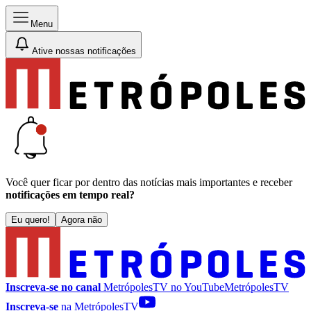
Menu
Ative nossas notificações
Você quer ficar por dentro das notícias mais importantes e receber
notificações em tempo real?
Eu quero!
Agora não
Inscreva-se no canal
MetrópolesTV no
YouTube
MetrópolesTV
Inscreva-se
na MetrópolesTV