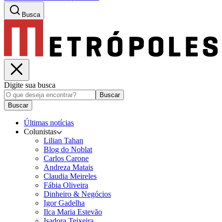
Busca
Digite sua busca
Buscar
Buscar
Últimas notícias
Colunistas
Lilian Tahan
Blog do Noblat
Carlos Carone
Andreza Matais
Claudia Meireles
Fábia Oliveira
Dinheiro & Negócios
Igor Gadelha
Ilca Maria Estevão
Isadora Teixeira