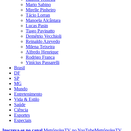
Mario Sabino
Mirelle Pinheiro
Tácio Lorran
Manoela Alcântara
Lucas Pasin
Tiago Pavinatto
Demétrio Vecchioli
Reinaldo Azevedo
Milena Teixeira
Alfredo Henrique
Rodrigo França
Vinícius Passarelli
Brasil
DF
SP
MG
Mundo
Entretenimento
Vida & Estilo
Saúde
Ciência
Esportes
Especiais
Inscreva-se no canal
MetrópolesTV no
YouTube
MetrópolesTV