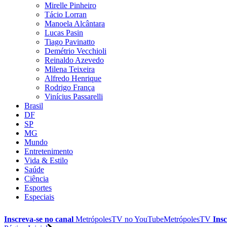
Mirelle Pinheiro
Tácio Lorran
Manoela Alcântara
Lucas Pasin
Tiago Pavinatto
Demétrio Vecchioli
Reinaldo Azevedo
Milena Teixeira
Alfredo Henrique
Rodrigo França
Vinícius Passarelli
Brasil
DF
SP
MG
Mundo
Entretenimento
Vida & Estilo
Saúde
Ciência
Esportes
Especiais
Inscreva-se no canal
MetrópolesTV no
YouTube
MetrópolesTV
Insc