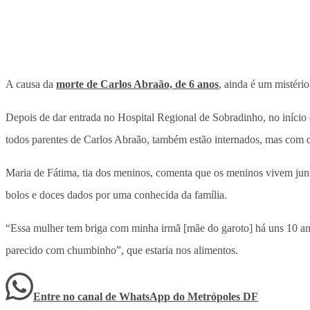
A causa da
morte de Carlos Abraão, de 6 anos
, ainda é um mistéri
Depois de dar entrada no Hospital Regional de Sobradinho, no início d
todos parentes de Carlos Abraão, também estão internados, mas com q
Maria de Fátima, tia dos meninos, comenta que os meninos vivem junt
bolos e doces dados por uma conhecida da família.
“Essa mulher tem briga com minha irmã [mãe do garoto] há uns 10 an
parecido com chumbinho”, que estaria nos alimentos.
Entre no canal de WhatsApp
do
Metrópoles DF