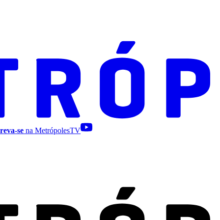
reva-se
na MetrópolesTV