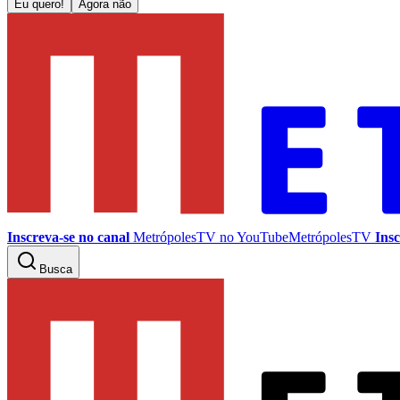
Eu quero!
Agora não
Inscreva-se no canal
MetrópolesTV no
YouTube
MetrópolesTV
Insc
Busca