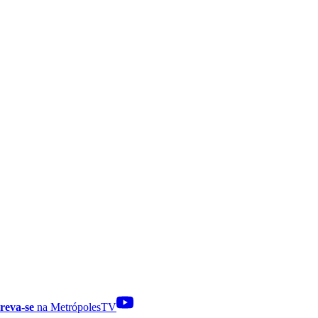
reva-se
na MetrópolesTV