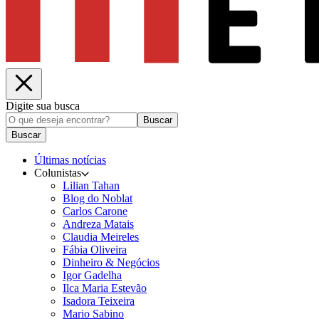
Digite sua busca
Buscar
Buscar
Últimas notícias
Colunistas
Lilian Tahan
Blog do Noblat
Carlos Carone
Andreza Matais
Claudia Meireles
Fábia Oliveira
Dinheiro & Negócios
Igor Gadelha
Ilca Maria Estevão
Isadora Teixeira
Mario Sabino