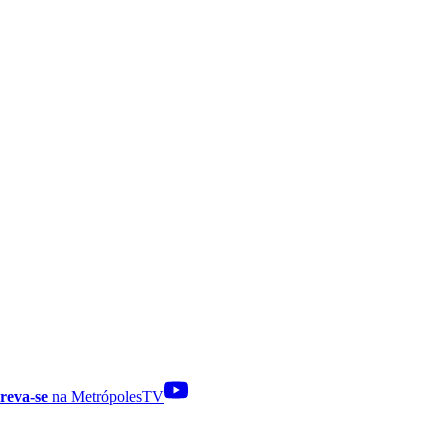
reva-se
na MetrópolesTV