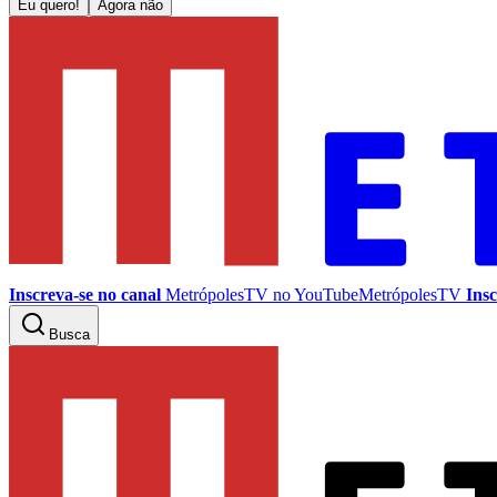
Eu quero!
Agora não
Inscreva-se no canal
MetrópolesTV no
YouTube
MetrópolesTV
Insc
Busca