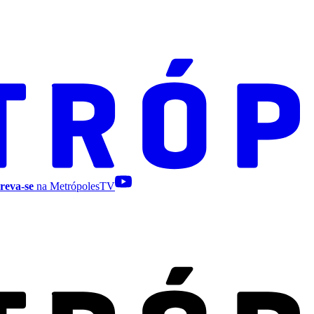
reva-se
na MetrópolesTV