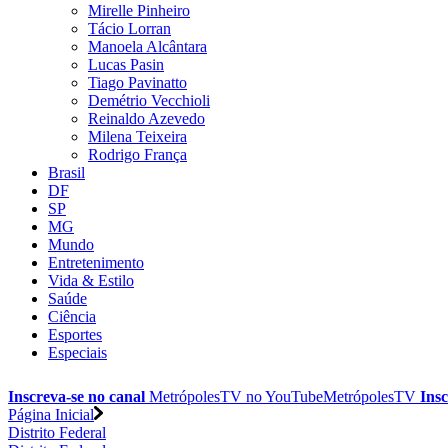
Mirelle Pinheiro
Tácio Lorran
Manoela Alcântara
Lucas Pasin
Tiago Pavinatto
Demétrio Vecchioli
Reinaldo Azevedo
Milena Teixeira
Rodrigo França
Brasil
DF
SP
MG
Mundo
Entretenimento
Vida & Estilo
Saúde
Ciência
Esportes
Especiais
Inscreva-se no canal
MetrópolesTV no
YouTube
MetrópolesTV
Insc
Página Inicial
Distrito Federal