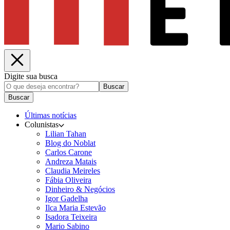
Digite sua busca
Buscar
Buscar
Últimas notícias
Colunistas
Lilian Tahan
Blog do Noblat
Carlos Carone
Andreza Matais
Claudia Meireles
Fábia Oliveira
Dinheiro & Negócios
Igor Gadelha
Ilca Maria Estevão
Isadora Teixeira
Mario Sabino