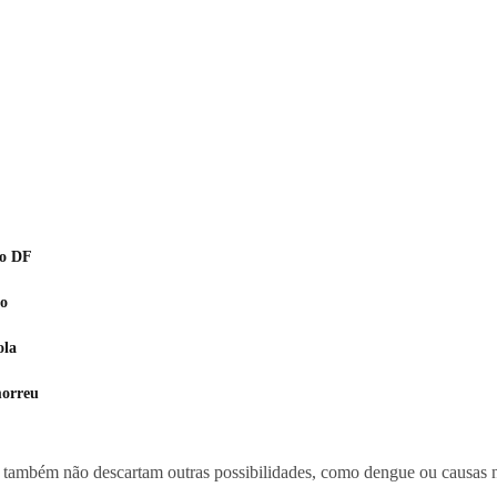
no DF
to
ola
morreu
também não descartam outras possibilidades, como dengue ou causas n