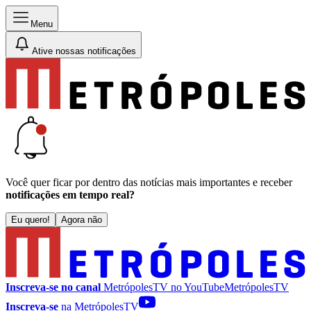
Menu
Ative nossas notificações
Você quer ficar por dentro das notícias mais importantes e receber
notificações em tempo real?
Eu quero!
Agora não
Inscreva-se no canal
MetrópolesTV no
YouTube
MetrópolesTV
Inscreva-se
na MetrópolesTV