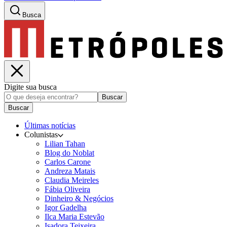
Busca
Digite sua busca
Buscar
Buscar
Últimas notícias
Colunistas
Lilian Tahan
Blog do Noblat
Carlos Carone
Andreza Matais
Claudia Meireles
Fábia Oliveira
Dinheiro & Negócios
Igor Gadelha
Ilca Maria Estevão
Isadora Teixeira