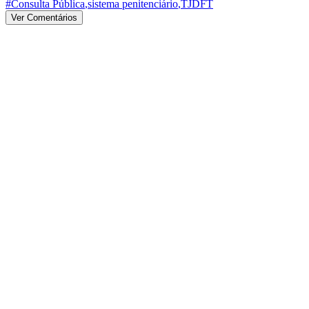
#Consulta Pública
,
sistema penitenciário
,
TJDFT
Ver Comentários