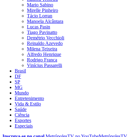
Mario Sabino
Mirelle Pinheiro
Tácio Lorran
Manoela Alcântara
Lucas Pasin
Tiago Pavinatto
Demétrio Vecchioli
Reinaldo Azevedo
Milena Teixeira
Alfredo Henrique
Rodrigo França
Vinícius Passarelli
Brasil
DF
SP
MG
Mundo
Entretenimento
Vida & Estilo
Saúde
Ciência
Esportes
Especiais
Inscreva-se no canal
MetrópolesTV no
YouTube
MetrópolesTV