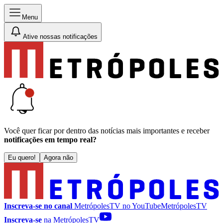
Menu
Ative nossas notificações
Você quer ficar por dentro das notícias mais importantes e receber
notificações em tempo real?
Eu quero!
Agora não
Inscreva-se no canal
MetrópolesTV no
YouTube
MetrópolesTV
Inscreva-se
na MetrópolesTV