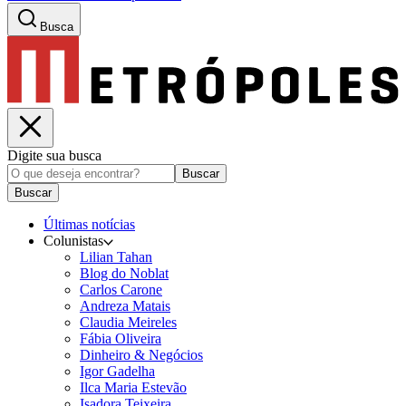
Busca
Digite sua busca
Buscar
Buscar
Últimas notícias
Colunistas
Lilian Tahan
Blog do Noblat
Carlos Carone
Andreza Matais
Claudia Meireles
Fábia Oliveira
Dinheiro & Negócios
Igor Gadelha
Ilca Maria Estevão
Isadora Teixeira