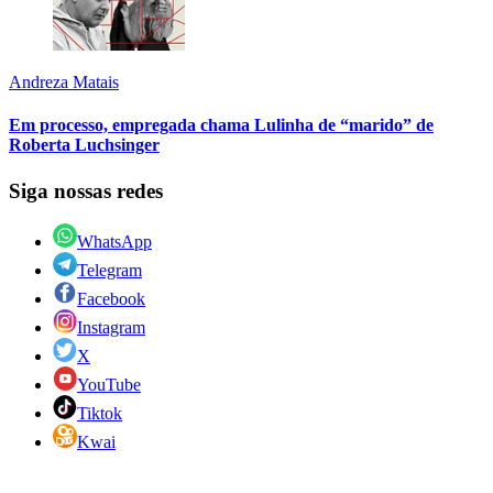
Andreza Matais
Em processo, empregada chama Lulinha de “marido” de
Roberta Luchsinger
Siga nossas redes
WhatsApp
Telegram
Facebook
Instagram
X
YouTube
Tiktok
Kwai