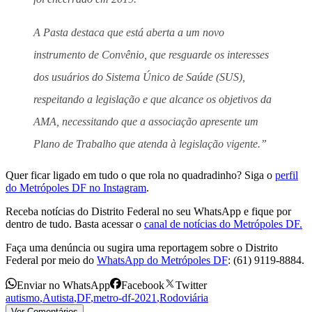
A Pasta destaca que está aberta a um novo
instrumento de Convênio, que resguarde os interesses
dos usuários do Sistema Único de Saúde (SUS),
respeitando a legislação e que alcance os objetivos da
AMA, necessitando que a associação apresente um
Plano de Trabalho que atenda à legislação vigente.”
Quer ficar ligado em tudo o que rola no quadradinho? Siga o
perfil
do Metrópoles DF no Instagram
.
Receba notícias do Distrito Federal no seu WhatsApp e fique por
dentro de tudo. Basta acessar o
canal de notícias do Metrópoles DF.
Faça uma denúncia ou sugira uma reportagem sobre o Distrito
Federal por meio do
WhatsApp do Metrópoles DF
: (61) 9119-8884.
Enviar no WhatsApp
Facebook
Twitter
autismo
,
Autista
,
DF
,
metro-df-2021
,
Rodoviária
Ver Comentários