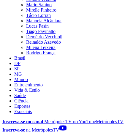
Mario Sabino
Mirelle Pinheiro
Tácio Lorran
Manoela Alcântara
Lucas Pasin
Tiago Pavinatto
Demétrio Vecchioli
Reinaldo Azevedo
Milena Teixeira
Rodrigo França
Brasil
DF
SP
MG
Mundo
Entretenimento
Vida & Estilo
Saúde
Ciência
Esportes
Especiais
Inscreva-se no canal
MetrópolesTV no
YouTube
MetrópolesTV
Inscreva-se
na MetrópolesTV