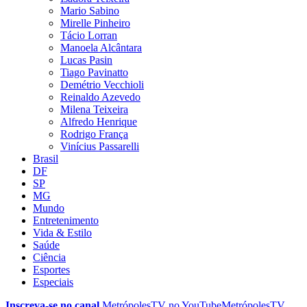
Mario Sabino
Mirelle Pinheiro
Tácio Lorran
Manoela Alcântara
Lucas Pasin
Tiago Pavinatto
Demétrio Vecchioli
Reinaldo Azevedo
Milena Teixeira
Alfredo Henrique
Rodrigo França
Vinícius Passarelli
Brasil
DF
SP
MG
Mundo
Entretenimento
Vida & Estilo
Saúde
Ciência
Esportes
Especiais
Inscreva-se no canal
MetrópolesTV no
YouTube
MetrópolesTV