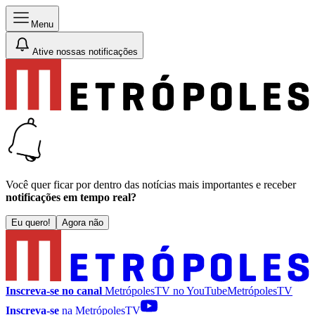
Menu
Ative nossas notificações
Você quer ficar por dentro das notícias mais importantes e receber
notificações em tempo real?
Eu quero!
Agora não
Inscreva-se no canal
MetrópolesTV no
YouTube
MetrópolesTV
Inscreva-se
na MetrópolesTV