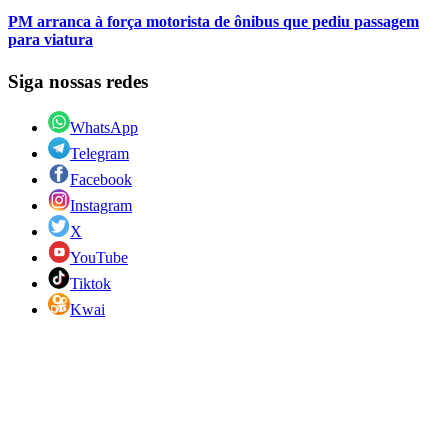
PM arranca à força motorista de ônibus que pediu passagem
para viatura
Siga nossas redes
WhatsApp
Telegram
Facebook
Instagram
X
YouTube
Tiktok
Kwai