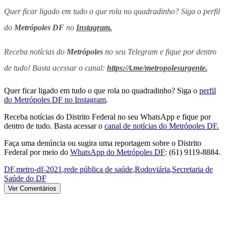
Quer ficar ligado em tudo o que rola no quadradinho? Siga o perfil
do
Metrópoles DF
no
Instagram.
Receba notícias do
Metrópoles
no seu Telegram e fique por dentro
de tudo! Basta acessar o canal:
https://t.me/metropolesurgente.
Quer ficar ligado em tudo o que rola no quadradinho? Siga o
perfil
do Metrópoles DF no Instagram
.
Receba notícias do Distrito Federal no seu WhatsApp e fique por
dentro de tudo. Basta acessar o
canal de notícias do Metrópoles DF.
Faça uma denúncia ou sugira uma reportagem sobre o Distrito
Federal por meio do
WhatsApp do Metrópoles DF
: (61) 9119-8884.
DF
,
metro-df-2021
,
rede pública de saúde
,
Rodoviária
,
Secretaria de
Saúde do DF
Ver Comentários