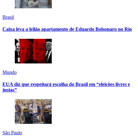
Brasil
Caixa leva a leilão apartamento de Eduardo Bolsonaro no Rio
Mundo
EUA diz que respeitará escolha do Brasil em “eleições livres e
justas”
São Paulo