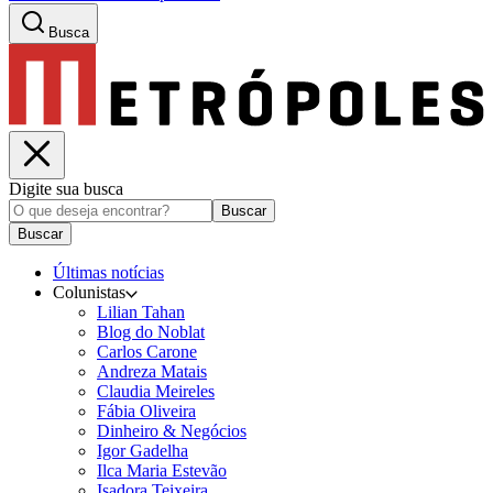
Busca
Digite sua busca
Buscar
Buscar
Últimas notícias
Colunistas
Lilian Tahan
Blog do Noblat
Carlos Carone
Andreza Matais
Claudia Meireles
Fábia Oliveira
Dinheiro & Negócios
Igor Gadelha
Ilca Maria Estevão
Isadora Teixeira