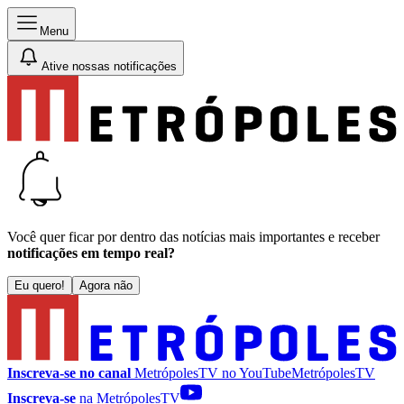
Menu
Ative nossas notificações
Você quer ficar por dentro das notícias mais importantes e receber
notificações em tempo real?
Eu quero!
Agora não
Inscreva-se no canal
MetrópolesTV no
YouTube
MetrópolesTV
Inscreva-se
na MetrópolesTV