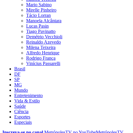
Mario Sabino
Mirelle Pinheiro
Tácio Lorran
Manoela Alcântara
Lucas Pasin
Tiago Pavinatto
Demétrio Vecchioli
Reinaldo Azevedo
Milena Teixeira
Alfredo Henrique
Rodrigo França
Vinícius Passarelli
Brasil
DF
SP
MG
Mundo
Entretenimento
Vida & Estilo
Saúde
Ciência
Esportes
Especiais
Inscreva-se no canal
MetrópolesTV no
YouTube
MetrópolesTV