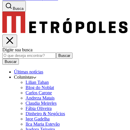
Busca
Digite sua busca
Buscar
Buscar
Últimas notícias
Colunistas
Lilian Tahan
Blog do Noblat
Carlos Carone
Andreza Matais
Claudia Meireles
Fábia Oliveira
Dinheiro & Negócios
Igor Gadelha
Ilca Maria Estevão
Isadora Teixeira