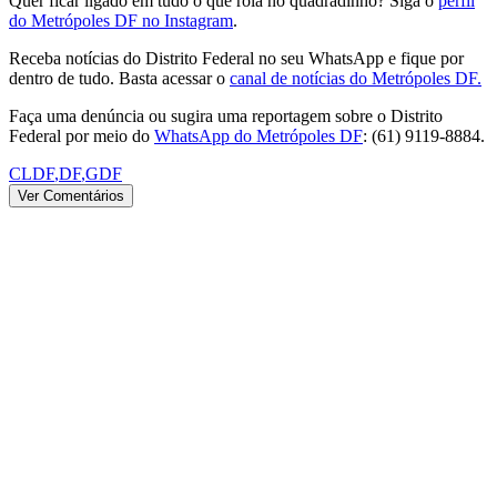
Quer ficar ligado em tudo o que rola no quadradinho? Siga o
perfil
do Metrópoles DF no Instagram
.
Receba notícias do Distrito Federal no seu WhatsApp e fique por
dentro de tudo. Basta acessar o
canal de notícias do Metrópoles DF.
Faça uma denúncia ou sugira uma reportagem sobre o Distrito
Federal por meio do
WhatsApp do Metrópoles DF
: (61) 9119-8884.
CLDF
,
DF
,
GDF
Ver Comentários