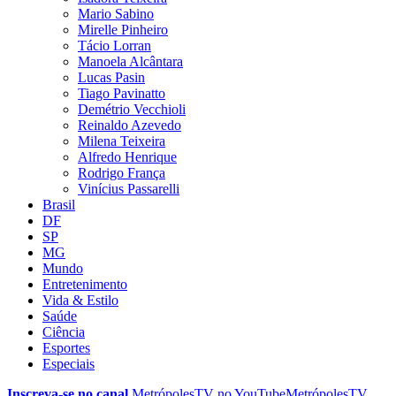
Mario Sabino
Mirelle Pinheiro
Tácio Lorran
Manoela Alcântara
Lucas Pasin
Tiago Pavinatto
Demétrio Vecchioli
Reinaldo Azevedo
Milena Teixeira
Alfredo Henrique
Rodrigo França
Vinícius Passarelli
Brasil
DF
SP
MG
Mundo
Entretenimento
Vida & Estilo
Saúde
Ciência
Esportes
Especiais
Inscreva-se no canal
MetrópolesTV no
YouTube
MetrópolesTV