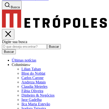
Busca
Digite sua busca
Buscar
Buscar
Últimas notícias
Colunistas
Lilian Tahan
Blog do Noblat
Carlos Carone
Andreza Matais
Claudia Meireles
Fábia Oliveira
Dinheiro & Negócios
Igor Gadelha
Ilca Maria Estevão
Isadora Teixeira