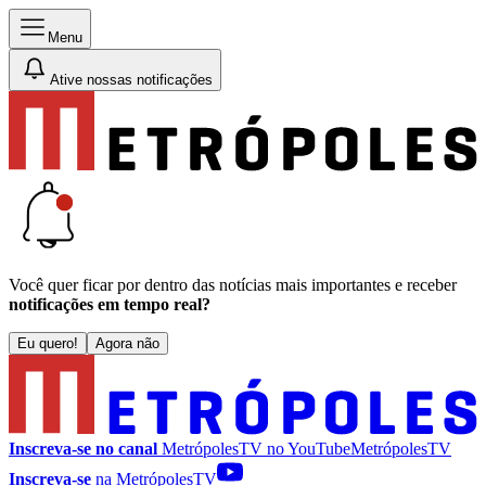
Menu
Ative nossas notificações
Você quer ficar por dentro das notícias mais importantes e receber
notificações em tempo real?
Eu quero!
Agora não
Inscreva-se no canal
MetrópolesTV no
YouTube
MetrópolesTV
Inscreva-se
na MetrópolesTV