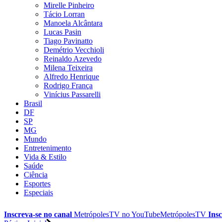
Mirelle Pinheiro
Tácio Lorran
Manoela Alcântara
Lucas Pasin
Tiago Pavinatto
Demétrio Vecchioli
Reinaldo Azevedo
Milena Teixeira
Alfredo Henrique
Rodrigo França
Vinícius Passarelli
Brasil
DF
SP
MG
Mundo
Entretenimento
Vida & Estilo
Saúde
Ciência
Esportes
Especiais
Inscreva-se no canal
MetrópolesTV no
YouTube
MetrópolesTV
Insc