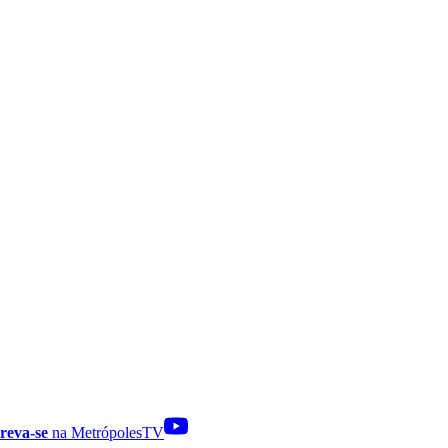
reva-se
na MetrópolesTV