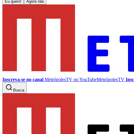
Eu quero!
Agora não
Inscreva-se no canal
MetrópolesTV no
YouTube
MetrópolesTV
Insc
Busca