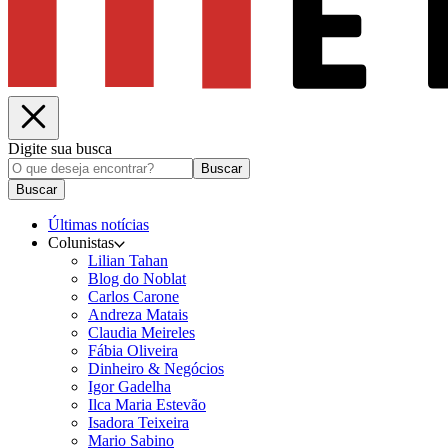
Digite sua busca
Buscar
Buscar
Últimas notícias
Colunistas
Lilian Tahan
Blog do Noblat
Carlos Carone
Andreza Matais
Claudia Meireles
Fábia Oliveira
Dinheiro & Negócios
Igor Gadelha
Ilca Maria Estevão
Isadora Teixeira
Mario Sabino