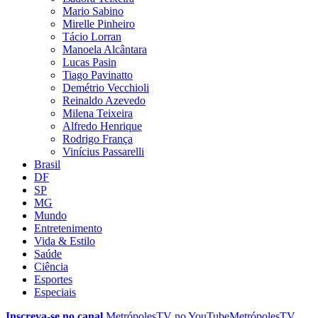
Mario Sabino
Mirelle Pinheiro
Tácio Lorran
Manoela Alcântara
Lucas Pasin
Tiago Pavinatto
Demétrio Vecchioli
Reinaldo Azevedo
Milena Teixeira
Alfredo Henrique
Rodrigo França
Vinícius Passarelli
Brasil
DF
SP
MG
Mundo
Entretenimento
Vida & Estilo
Saúde
Ciência
Esportes
Especiais
Inscreva-se no canal
MetrópolesTV no
YouTube
MetrópolesTV