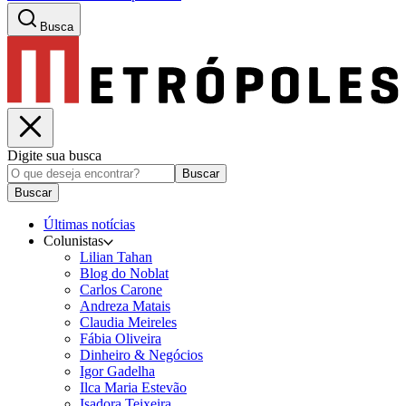
Busca
Digite sua busca
Buscar
Buscar
Últimas notícias
Colunistas
Lilian Tahan
Blog do Noblat
Carlos Carone
Andreza Matais
Claudia Meireles
Fábia Oliveira
Dinheiro & Negócios
Igor Gadelha
Ilca Maria Estevão
Isadora Teixeira