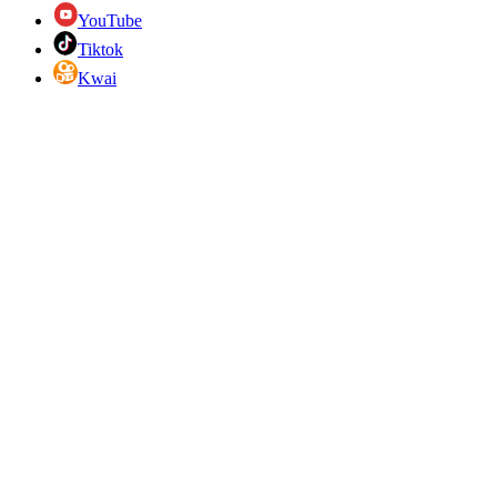
YouTube
Tiktok
Kwai