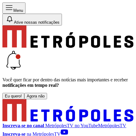
Menu
Ative nossas notificações
Você quer ficar por dentro das notícias mais importantes e receber
notificações em tempo real?
Eu quero!
Agora não
Inscreva-se no canal
MetrópolesTV no
YouTube
MetrópolesTV
Inscreva-se
na MetrópolesTV