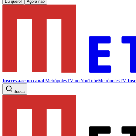
Eu quero!
Agora não
Inscreva-se no canal
MetrópolesTV no
YouTube
MetrópolesTV
Insc
Busca