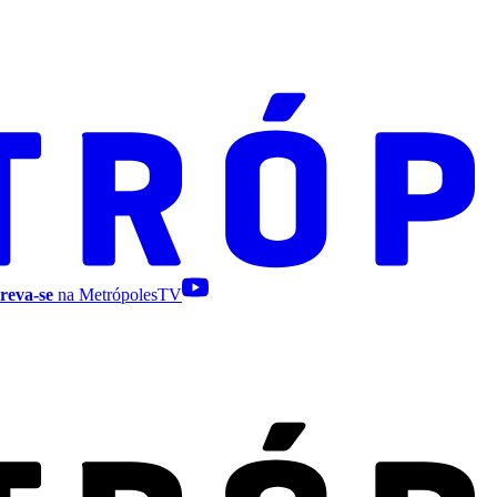
reva-se
na MetrópolesTV