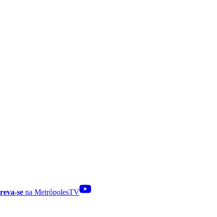
reva-se
na MetrópolesTV