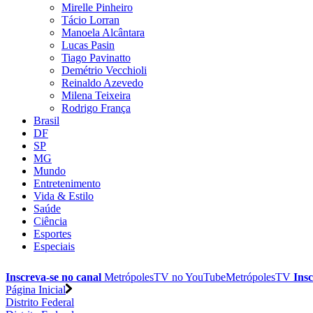
Mirelle Pinheiro
Tácio Lorran
Manoela Alcântara
Lucas Pasin
Tiago Pavinatto
Demétrio Vecchioli
Reinaldo Azevedo
Milena Teixeira
Rodrigo França
Brasil
DF
SP
MG
Mundo
Entretenimento
Vida & Estilo
Saúde
Ciência
Esportes
Especiais
Inscreva-se no canal
MetrópolesTV no
YouTube
MetrópolesTV
Insc
Página Inicial
Distrito Federal