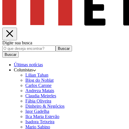
Digite sua busca
Buscar
Buscar
Últimas notícias
Colunistas
Lilian Tahan
Blog do Noblat
Carlos Carone
Andreza Matais
Claudia Meireles
Fábia Oliveira
Dinheiro & Negócios
Igor Gadelha
Ilca Maria Estevão
Isadora Teixeira
Mario Sabino