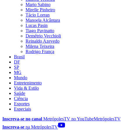
Mario Sabino
Mirelle Pinheiro
Tácio Lorran
Manoela Alcântara
Lucas Pasin
Tiago Pavinatto
Demétrio Vecchioli
Reinaldo Azevedo
Milena Teixeira
Rodrigo França
Brasil
DF
SP
MG
Mundo
Entretenimento
Vida & Estilo
Saúde
Ciência
Esportes
Especiais
Inscreva-se no canal
MetrópolesTV no
YouTube
MetrópolesTV
Inscreva-se
na MetrópolesTV