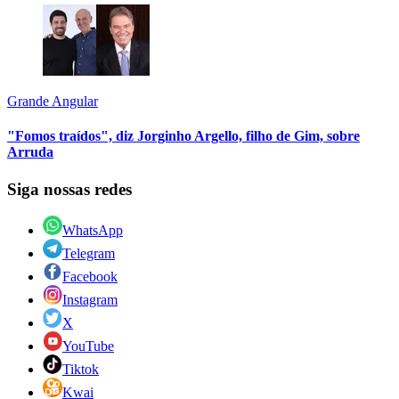
Grande Angular
"Fomos traídos", diz Jorginho Argello, filho de Gim, sobre
Arruda
Siga nossas redes
WhatsApp
Telegram
Facebook
Instagram
X
YouTube
Tiktok
Kwai