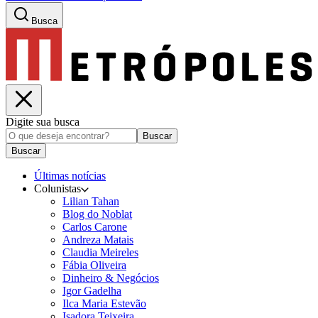
Busca
Digite sua busca
Buscar
Buscar
Últimas notícias
Colunistas
Lilian Tahan
Blog do Noblat
Carlos Carone
Andreza Matais
Claudia Meireles
Fábia Oliveira
Dinheiro & Negócios
Igor Gadelha
Ilca Maria Estevão
Isadora Teixeira