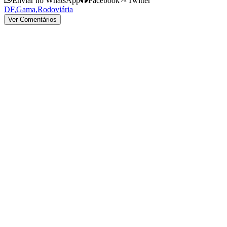
Enviar no WhatsApp
Facebook
Twitter
DF
,
Gama
,
Rodoviária
Ver Comentários