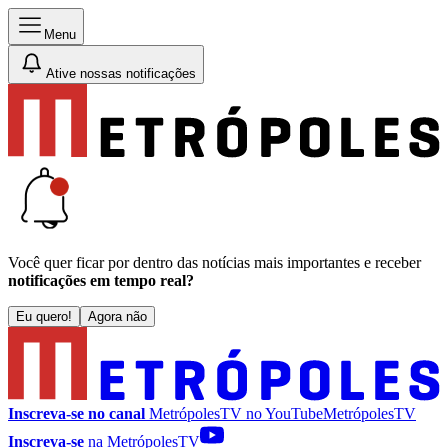
Menu
Ative nossas notificações
Você quer ficar por dentro das notícias mais importantes e receber
notificações em tempo real?
Eu quero!
Agora não
Inscreva-se no canal
MetrópolesTV no
YouTube
MetrópolesTV
Inscreva-se
na MetrópolesTV