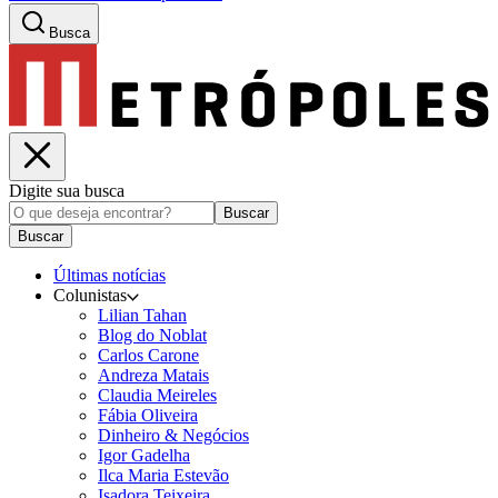
Busca
Digite sua busca
Buscar
Buscar
Últimas notícias
Colunistas
Lilian Tahan
Blog do Noblat
Carlos Carone
Andreza Matais
Claudia Meireles
Fábia Oliveira
Dinheiro & Negócios
Igor Gadelha
Ilca Maria Estevão
Isadora Teixeira