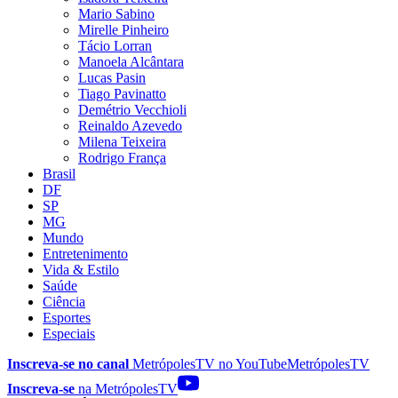
Mario Sabino
Mirelle Pinheiro
Tácio Lorran
Manoela Alcântara
Lucas Pasin
Tiago Pavinatto
Demétrio Vecchioli
Reinaldo Azevedo
Milena Teixeira
Rodrigo França
Brasil
DF
SP
MG
Mundo
Entretenimento
Vida & Estilo
Saúde
Ciência
Esportes
Especiais
Inscreva-se no canal
MetrópolesTV no
YouTube
MetrópolesTV
Inscreva-se
na MetrópolesTV