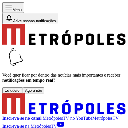
Menu
Ative nossas notificações
Você quer ficar por dentro das notícias mais importantes e receber
notificações em tempo real?
Eu quero!
Agora não
Inscreva-se no canal
MetrópolesTV no
YouTube
MetrópolesTV
Inscreva-se
na MetrópolesTV