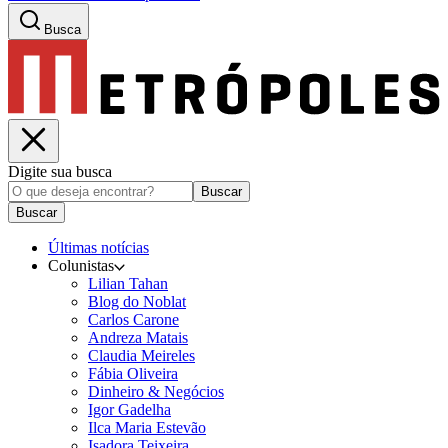
Busca
Digite sua busca
Buscar
Buscar
Últimas notícias
Colunistas
Lilian Tahan
Blog do Noblat
Carlos Carone
Andreza Matais
Claudia Meireles
Fábia Oliveira
Dinheiro & Negócios
Igor Gadelha
Ilca Maria Estevão
Isadora Teixeira