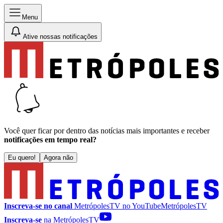
Menu
Ative nossas notificações
Você quer ficar por dentro das notícias mais importantes e receber
notificações em tempo real?
Eu quero!
Agora não
Inscreva-se no canal
MetrópolesTV no
YouTube
MetrópolesTV
Inscreva-se
na MetrópolesTV