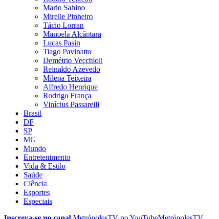
Mario Sabino
Mirelle Pinheiro
Tácio Lorran
Manoela Alcântara
Lucas Pasin
Tiago Pavinatto
Demétrio Vecchioli
Reinaldo Azevedo
Milena Teixeira
Alfredo Henrique
Rodrigo França
Vinícius Passarelli
Brasil
DF
SP
MG
Mundo
Entretenimento
Vida & Estilo
Saúde
Ciência
Esportes
Especiais
Inscreva-se no canal
MetrópolesTV no
YouTube
MetrópolesTV