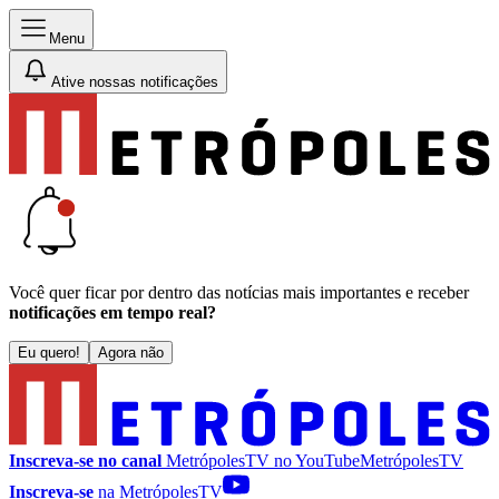
Menu
Ative nossas notificações
Você quer ficar por dentro das notícias mais importantes e receber
notificações em tempo real?
Eu quero!
Agora não
Inscreva-se no canal
MetrópolesTV no
YouTube
MetrópolesTV
Inscreva-se
na MetrópolesTV