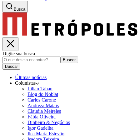
Busca
Digite sua busca
Buscar
Buscar
Últimas notícias
Colunistas
Lilian Tahan
Blog do Noblat
Carlos Carone
Andreza Matais
Claudia Meireles
Fábia Oliveira
Dinheiro & Negócios
Igor Gadelha
Ilca Maria Estevão
Isadora Teixeira