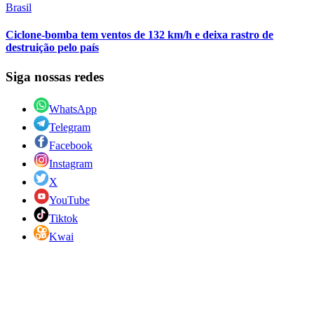
Brasil
Ciclone-bomba tem ventos de 132 km/h e deixa rastro de
destruição pelo país
Siga nossas redes
WhatsApp
Telegram
Facebook
Instagram
X
YouTube
Tiktok
Kwai