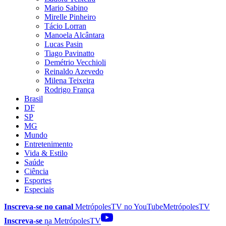
Mario Sabino
Mirelle Pinheiro
Tácio Lorran
Manoela Alcântara
Lucas Pasin
Tiago Pavinatto
Demétrio Vecchioli
Reinaldo Azevedo
Milena Teixeira
Rodrigo França
Brasil
DF
SP
MG
Mundo
Entretenimento
Vida & Estilo
Saúde
Ciência
Esportes
Especiais
Inscreva-se no canal
MetrópolesTV no
YouTube
MetrópolesTV
Inscreva-se
na MetrópolesTV