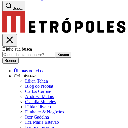
Busca
Digite sua busca
Buscar
Buscar
Últimas notícias
Colunistas
Lilian Tahan
Blog do Noblat
Carlos Carone
Andreza Matais
Claudia Meireles
Fábia Oliveira
Dinheiro & Negócios
Igor Gadelha
Ilca Maria Estevão
Isadora Teixeira