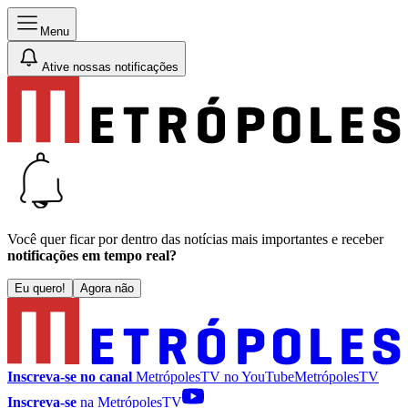
Menu
Ative nossas notificações
Você quer ficar por dentro das notícias mais importantes e receber
notificações em tempo real?
Eu quero!
Agora não
Inscreva-se no canal
MetrópolesTV no
YouTube
MetrópolesTV
Inscreva-se
na MetrópolesTV