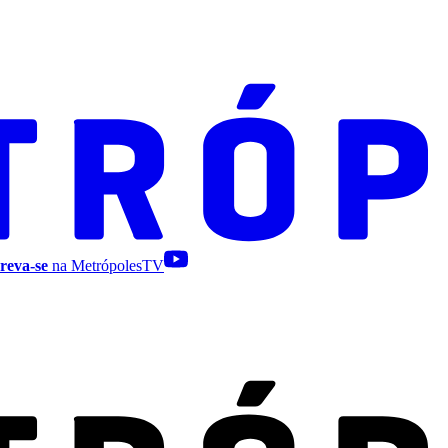
reva-se
na MetrópolesTV