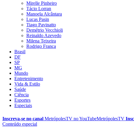
Mirelle Pinheiro
Tácio Lorran
Manoela Alcântara
Lucas Pasin
Tiago Pavinatto
Demétrio Vecchioli
Reinaldo Azevedo
Milena Teixeira
Rodrigo França
Brasil
DF
SP
MG
Mundo
Entretenimento
Vida & Estilo
Saúde
Ciência
Esportes
Especiais
Inscreva-se no canal
MetrópolesTV no
YouTube
MetrópolesTV
Insc
Conteúdo especial