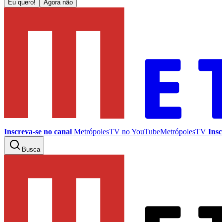
Eu quero!
Agora não
Inscreva-se no canal
MetrópolesTV no
YouTube
MetrópolesTV
Insc
Busca