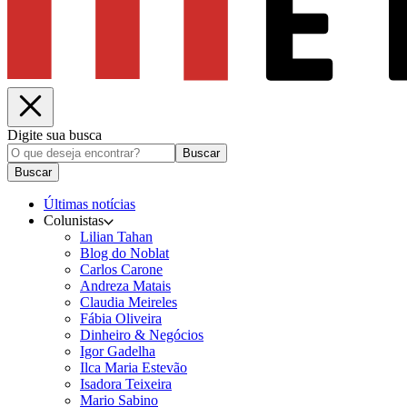
Digite sua busca
Buscar
Buscar
Últimas notícias
Colunistas
Lilian Tahan
Blog do Noblat
Carlos Carone
Andreza Matais
Claudia Meireles
Fábia Oliveira
Dinheiro & Negócios
Igor Gadelha
Ilca Maria Estevão
Isadora Teixeira
Mario Sabino