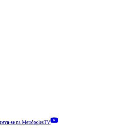
reva-se
na MetrópolesTV