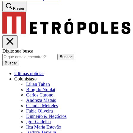
Busca
Digite sua busca
Buscar
Buscar
Últimas notícias
Colunistas
Lilian Tahan
Blog do Noblat
Carlos Carone
Andreza Matais
Claudia Meireles
Fábia Oliveira
Dinheiro & Negócios
Igor Gadelha
Ilca Maria Estevão
Isadora Teixeira