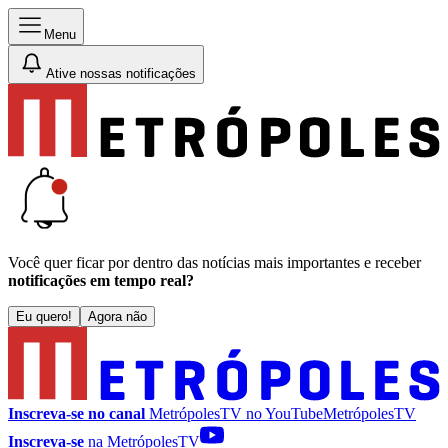
Menu
Ative nossas notificações
Você quer ficar por dentro das notícias mais importantes e receber
notificações em tempo real?
Eu quero!
Agora não
Inscreva-se no canal
MetrópolesTV no
YouTube
MetrópolesTV
Inscreva-se
na MetrópolesTV