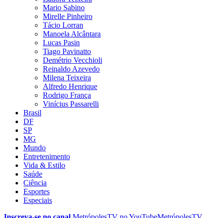
Mario Sabino
Mirelle Pinheiro
Tácio Lorran
Manoela Alcântara
Lucas Pasin
Tiago Pavinatto
Demétrio Vecchioli
Reinaldo Azevedo
Milena Teixeira
Alfredo Henrique
Rodrigo França
Vinícius Passarelli
Brasil
DF
SP
MG
Mundo
Entretenimento
Vida & Estilo
Saúde
Ciência
Esportes
Especiais
Inscreva-se no canal
MetrópolesTV no
YouTube
MetrópolesTV