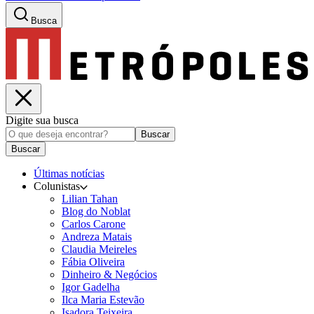
Busca
Digite sua busca
Buscar
Buscar
Últimas notícias
Colunistas
Lilian Tahan
Blog do Noblat
Carlos Carone
Andreza Matais
Claudia Meireles
Fábia Oliveira
Dinheiro & Negócios
Igor Gadelha
Ilca Maria Estevão
Isadora Teixeira