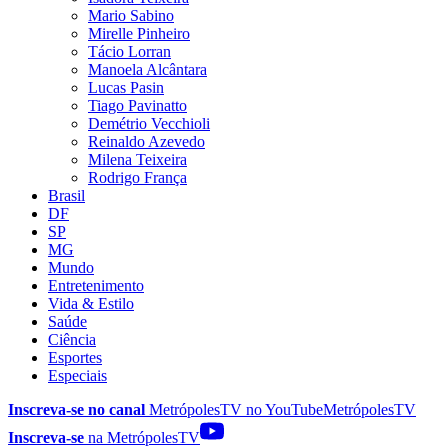
Mario Sabino
Mirelle Pinheiro
Tácio Lorran
Manoela Alcântara
Lucas Pasin
Tiago Pavinatto
Demétrio Vecchioli
Reinaldo Azevedo
Milena Teixeira
Rodrigo França
Brasil
DF
SP
MG
Mundo
Entretenimento
Vida & Estilo
Saúde
Ciência
Esportes
Especiais
Inscreva-se no canal
MetrópolesTV no
YouTube
MetrópolesTV
Inscreva-se
na MetrópolesTV