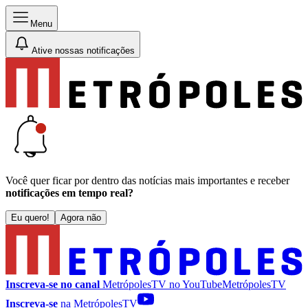
Menu
Ative nossas notificações
Você quer ficar por dentro das notícias mais importantes e receber
notificações em tempo real?
Eu quero!
Agora não
Inscreva-se no canal
MetrópolesTV no
YouTube
MetrópolesTV
Inscreva-se
na MetrópolesTV