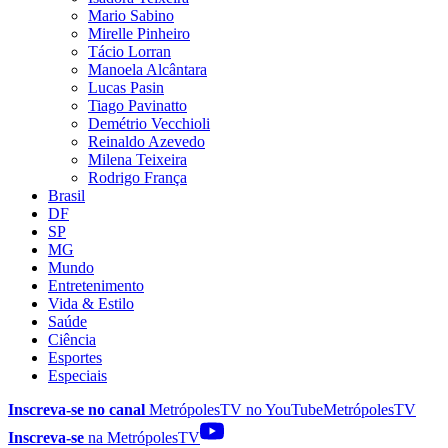
Mario Sabino
Mirelle Pinheiro
Tácio Lorran
Manoela Alcântara
Lucas Pasin
Tiago Pavinatto
Demétrio Vecchioli
Reinaldo Azevedo
Milena Teixeira
Rodrigo França
Brasil
DF
SP
MG
Mundo
Entretenimento
Vida & Estilo
Saúde
Ciência
Esportes
Especiais
Inscreva-se no canal
MetrópolesTV no
YouTube
MetrópolesTV
Inscreva-se
na MetrópolesTV