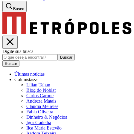
Busca
Digite sua busca
Buscar
Buscar
Últimas notícias
Colunistas
Lilian Tahan
Blog do Noblat
Carlos Carone
Andreza Matais
Claudia Meireles
Fábia Oliveira
Dinheiro & Negócios
Igor Gadelha
Ilca Maria Estevão
Isadora Teixeira