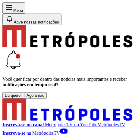
Menu
Ative nossas notificações
Você quer ficar por dentro das notícias mais importantes e receber
notificações em tempo real?
Eu quero!
Agora não
Inscreva-se no canal
MetrópolesTV no
YouTube
MetrópolesTV
Inscreva-se
na MetrópolesTV