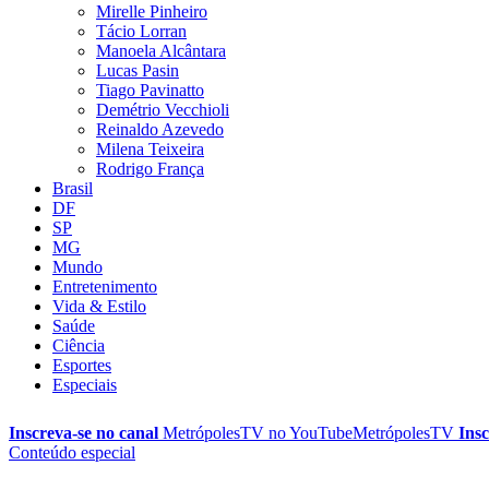
Mirelle Pinheiro
Tácio Lorran
Manoela Alcântara
Lucas Pasin
Tiago Pavinatto
Demétrio Vecchioli
Reinaldo Azevedo
Milena Teixeira
Rodrigo França
Brasil
DF
SP
MG
Mundo
Entretenimento
Vida & Estilo
Saúde
Ciência
Esportes
Especiais
Inscreva-se no canal
MetrópolesTV no
YouTube
MetrópolesTV
Insc
Conteúdo especial