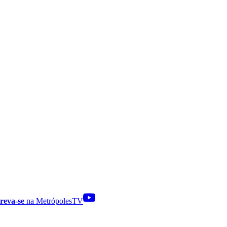
reva-se
na MetrópolesTV