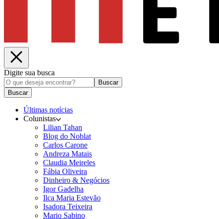
Digite sua busca
Buscar
Buscar
Últimas notícias
Colunistas
Lilian Tahan
Blog do Noblat
Carlos Carone
Andreza Matais
Claudia Meireles
Fábia Oliveira
Dinheiro & Negócios
Igor Gadelha
Ilca Maria Estevão
Isadora Teixeira
Mario Sabino