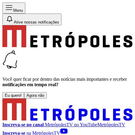
Menu
Ative nossas notificações
Você quer ficar por dentro das notícias mais importantes e receber
notificações em tempo real?
Eu quero!
Agora não
Inscreva-se no canal
MetrópolesTV no
YouTube
MetrópolesTV
Inscreva-se
na MetrópolesTV