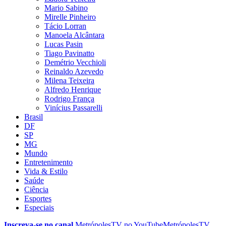
Mario Sabino
Mirelle Pinheiro
Tácio Lorran
Manoela Alcântara
Lucas Pasin
Tiago Pavinatto
Demétrio Vecchioli
Reinaldo Azevedo
Milena Teixeira
Alfredo Henrique
Rodrigo França
Vinícius Passarelli
Brasil
DF
SP
MG
Mundo
Entretenimento
Vida & Estilo
Saúde
Ciência
Esportes
Especiais
Inscreva-se no canal
MetrópolesTV no
YouTube
MetrópolesTV