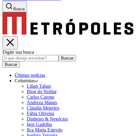
Busca
Digite sua busca
Buscar
Buscar
Últimas notícias
Colunistas
Lilian Tahan
Blog do Noblat
Carlos Carone
Andreza Matais
Claudia Meireles
Fábia Oliveira
Dinheiro & Negócios
Igor Gadelha
Ilca Maria Estevão
Isadora Teixeira