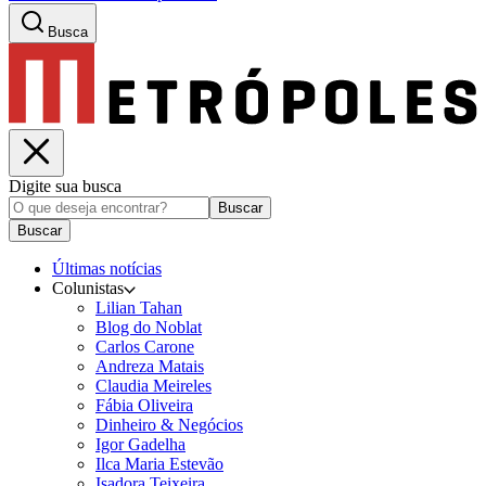
Busca
Digite sua busca
Buscar
Buscar
Últimas notícias
Colunistas
Lilian Tahan
Blog do Noblat
Carlos Carone
Andreza Matais
Claudia Meireles
Fábia Oliveira
Dinheiro & Negócios
Igor Gadelha
Ilca Maria Estevão
Isadora Teixeira