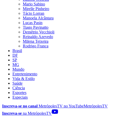
Mario Sabino
Mirelle Pinheiro
Tácio Lorran
Manoela Alcântara
Lucas Pasin
Tiago Pavinatto
Demétrio Vecchioli
Reinaldo Azevedo
Milena Teixeira
Rodrigo França
Brasil
DF
SP
MG
Mundo
Entretenimento
Vida & Estilo
Saúde
Ciência
Esportes
Especiais
Inscreva-se no canal
MetrópolesTV no
YouTube
MetrópolesTV
Inscreva-se
na MetrópolesTV