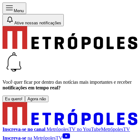
Menu
Ative nossas notificações
Você quer ficar por dentro das notícias mais importantes e receber
notificações em tempo real?
Eu quero!
Agora não
Inscreva-se no canal
MetrópolesTV no
YouTube
MetrópolesTV
Inscreva-se
na MetrópolesTV