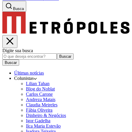
Busca
Digite sua busca
Buscar
Buscar
Últimas notícias
Colunistas
Lilian Tahan
Blog do Noblat
Carlos Carone
Andreza Matais
Claudia Meireles
Fábia Oliveira
Dinheiro & Negócios
Igor Gadelha
Ilca Maria Estevão
Isadora Teixeira