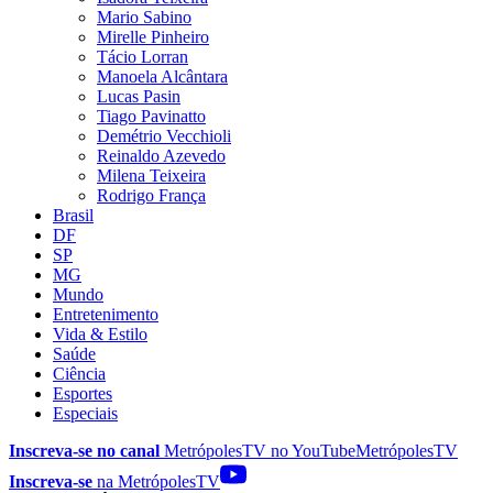
Mario Sabino
Mirelle Pinheiro
Tácio Lorran
Manoela Alcântara
Lucas Pasin
Tiago Pavinatto
Demétrio Vecchioli
Reinaldo Azevedo
Milena Teixeira
Rodrigo França
Brasil
DF
SP
MG
Mundo
Entretenimento
Vida & Estilo
Saúde
Ciência
Esportes
Especiais
Inscreva-se no canal
MetrópolesTV no
YouTube
MetrópolesTV
Inscreva-se
na MetrópolesTV