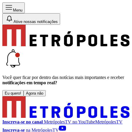
Menu
Ative nossas notificações
Você quer ficar por dentro das notícias mais importantes e receber
notificações em tempo real?
Eu quero!
Agora não
Inscreva-se no canal
MetrópolesTV no
YouTube
MetrópolesTV
Inscreva-se
na MetrópolesTV