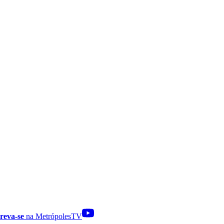
reva-se
na MetrópolesTV