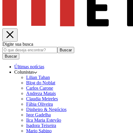
Digite sua busca
Buscar
Buscar
Últimas notícias
Colunistas
Lilian Tahan
Blog do Noblat
Carlos Carone
Andreza Matais
Claudia Meireles
Fábia Oliveira
Dinheiro & Negócios
Igor Gadelha
Ilca Maria Estevão
Isadora Teixeira
Mario Sabino