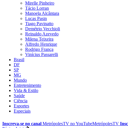
Mirelle Pinheiro
Tácio Lorran
Manoela Alcântara
Lucas Pasin
Tiago Pavinatto
Demétrio Vecchioli
Reinaldo Azevedo
Milena Teixeira
Alfredo Henrique
Rodrigo França
Vinícius Passarelli
Brasil
DF
SP
MG
Mundo
Entretenimento
Vida & Estilo
Saúde
Ciência
Esportes
Especiais
Inscreva-se no canal
MetrópolesTV no
YouTube
MetrópolesTV
Insc