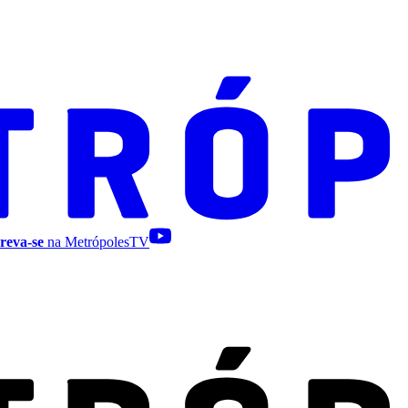
reva-se
na MetrópolesTV