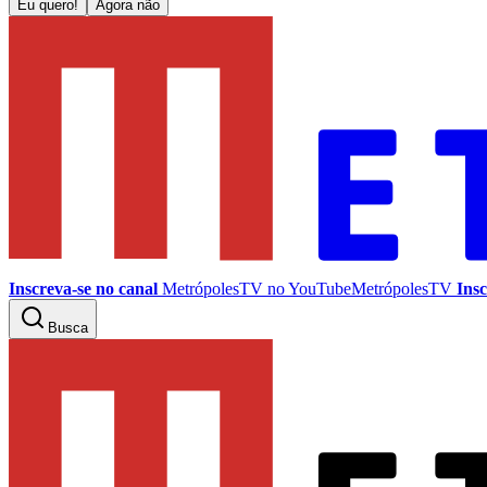
Eu quero!
Agora não
Inscreva-se no canal
MetrópolesTV no
YouTube
MetrópolesTV
Insc
Busca