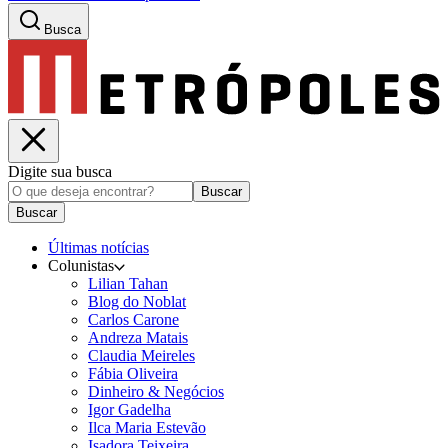
Busca
Digite sua busca
Buscar
Buscar
Últimas notícias
Colunistas
Lilian Tahan
Blog do Noblat
Carlos Carone
Andreza Matais
Claudia Meireles
Fábia Oliveira
Dinheiro & Negócios
Igor Gadelha
Ilca Maria Estevão
Isadora Teixeira