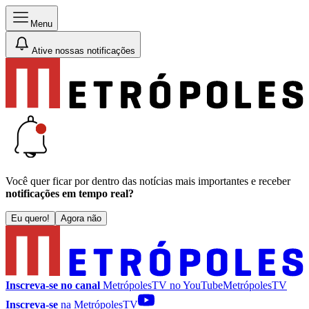
Menu
Ative nossas notificações
Você quer ficar por dentro das notícias mais importantes e receber
notificações em tempo real?
Eu quero!
Agora não
Inscreva-se no canal
MetrópolesTV no
YouTube
MetrópolesTV
Inscreva-se
na MetrópolesTV