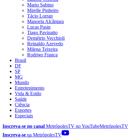
Mario Sabino
Mirelle Pinheiro
Tácio Lorran
Manoela Alcântara
Lucas Pasin
Tiago Pavinatto
Demétrio Vecchioli
Reinaldo Azevedo
Milena Teixeira
Rodrigo França
Brasil
DF
SP
MG
Mundo
Entretenimento
Vida & Estilo
Saúde
Ciência
Esportes
Especiais
Inscreva-se no canal
MetrópolesTV no
YouTube
MetrópolesTV
Inscreva-se
na MetrópolesTV