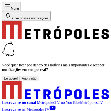
Menu
Ative nossas notificações
Você quer ficar por dentro das notícias mais importantes e receber
notificações em tempo real?
Eu quero!
Agora não
Inscreva-se no canal
MetrópolesTV no
YouTube
MetrópolesTV
Inscreva-se
na MetrópolesTV