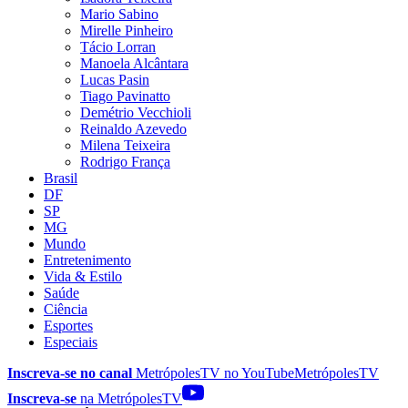
Mario Sabino
Mirelle Pinheiro
Tácio Lorran
Manoela Alcântara
Lucas Pasin
Tiago Pavinatto
Demétrio Vecchioli
Reinaldo Azevedo
Milena Teixeira
Rodrigo França
Brasil
DF
SP
MG
Mundo
Entretenimento
Vida & Estilo
Saúde
Ciência
Esportes
Especiais
Inscreva-se no canal
MetrópolesTV no
YouTube
MetrópolesTV
Inscreva-se
na MetrópolesTV