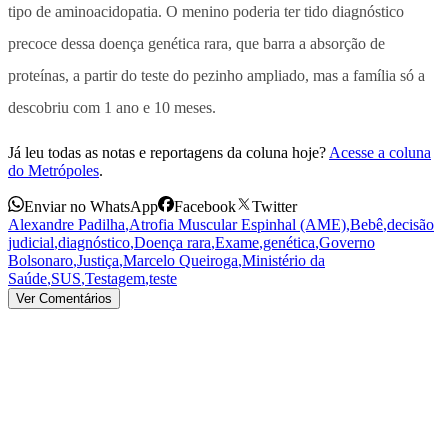
tipo de aminoacidopatia. O menino poderia ter tido diagnóstico
precoce dessa doença genética rara, que barra a absorção de
proteínas, a partir do teste do pezinho ampliado, mas a família só a
descobriu com 1 ano e 10 meses.
Já leu todas as notas e reportagens da coluna hoje?
Acesse a coluna
do Metrópoles
.
Enviar no WhatsApp
Facebook
Twitter
Alexandre Padilha
,
Atrofia Muscular Espinhal (AME)
,
Bebê
,
decisão
judicial
,
diagnóstico
,
Doença rara
,
Exame
,
genética
,
Governo
Bolsonaro
,
Justiça
,
Marcelo Queiroga
,
Ministério da
Saúde
,
SUS
,
Testagem
,
teste
Ver Comentários