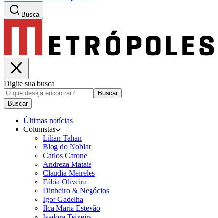
Busca
Digite sua busca
Buscar
Buscar
Últimas notícias
Colunistas
Lilian Tahan
Blog do Noblat
Carlos Carone
Andreza Matais
Claudia Meireles
Fábia Oliveira
Dinheiro & Negócios
Igor Gadelha
Ilca Maria Estevão
Isadora Teixeira