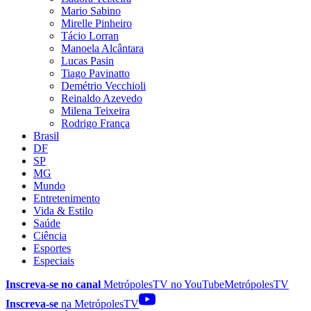
Mario Sabino
Mirelle Pinheiro
Tácio Lorran
Manoela Alcântara
Lucas Pasin
Tiago Pavinatto
Demétrio Vecchioli
Reinaldo Azevedo
Milena Teixeira
Rodrigo França
Brasil
DF
SP
MG
Mundo
Entretenimento
Vida & Estilo
Saúde
Ciência
Esportes
Especiais
Inscreva-se no canal
MetrópolesTV no
YouTube
MetrópolesTV
Inscreva-se
na MetrópolesTV