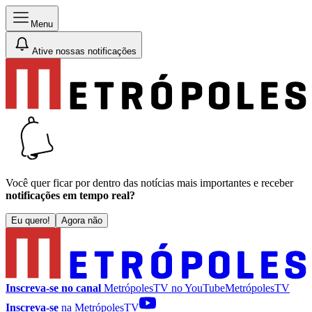
Menu
Ative nossas notificações
Você quer ficar por dentro das notícias mais importantes e receber
notificações em tempo real?
Eu quero!
Agora não
Inscreva-se no canal
MetrópolesTV no
YouTube
MetrópolesTV
Inscreva-se
na MetrópolesTV