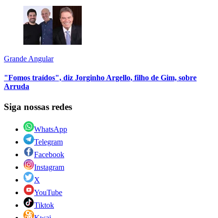
Grande Angular
"Fomos traídos", diz Jorginho Argello, filho de Gim, sobre
Arruda
Siga nossas redes
WhatsApp
Telegram
Facebook
Instagram
X
YouTube
Tiktok
Kwai