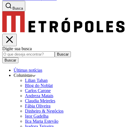
Busca
Digite sua busca
Buscar
Buscar
Últimas notícias
Colunistas
Lilian Tahan
Blog do Noblat
Carlos Carone
Andreza Matais
Claudia Meireles
Fábia Oliveira
Dinheiro & Negócios
Igor Gadelha
Ilca Maria Estevão
Isadora Teixeira